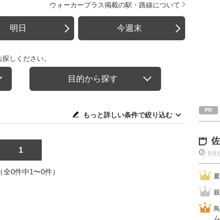
ウォーカープラス掲載の駅・路線について
明日
今週末
お探しください。
目的から探す
もっと詳しい条件で絞り込む
佐
1
8月
1（全0件中1〜0件）
夏
親
鳥
ム