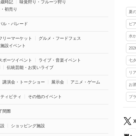
・歳時記
味覚狩り・フルーツ狩り
袋・初売り
夏
バル・パレード
ビ
水
フリーマーケット
グルメ・フードフェス
業施設イベント
20
スポーツイベント
ライブ・音楽イベント
七
劇
伝統芸能・お笑いライブ
リ
講演会・トークショー
展示会
アニメ・ゲーム
お
クティビティ
その他のイベント
プ
了間際
施設
ショッピング施設