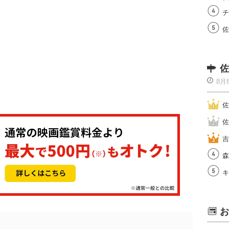
チ
佐
佐
8月
佐
佐
吉
森
キ
お