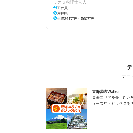
ミカタ税理士法人
正社員
沖縄県
年収364万円～560万円
テ
テー
東海満喫Walker
東海エリアを楽しむた
ュースやトピックスを