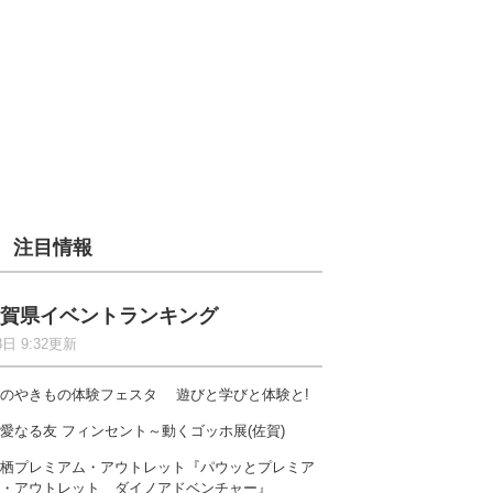
注目情報
賀県イベントランキング
8日 9:32更新
のやきもの体験フェスタ 遊びと学びと体験と!
愛なる友 フィンセント～動くゴッホ展(佐賀)
栖プレミアム・アウトレット『パウッとプレミア
・アウトレット ダイノアドベンチャー』