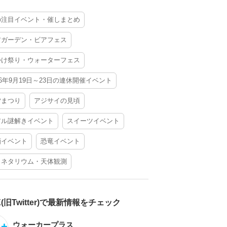
の注目イベント・催しまとめ
アガーデン・ビアフェス
かけ祭り・ウォーターフェス
26年9月19日～23日の連休開催イベント
夕まつり
アジサイの見頃
アル謎解きイベント
スイーツイベント
酒イベント
恐竜イベント
ラネタリウム・天体観測
X(旧Twitter)で最新情報をチェック
ウォーカープラス