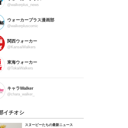
@walkerplus_news
ウォーカープラス漫画部
@walkerpluscomic
関西ウォーカー
@KansaiWalkers
東海ウォーカー
@TokaiWalkers
キャラWalker
@chara_walker_
部イチオシ
スヌーピーたちの最新ニュース