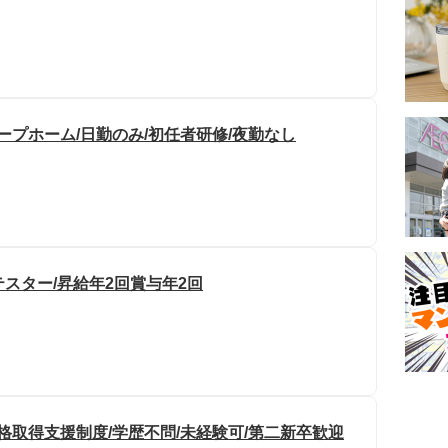
ープホーム/日勤のみ/初任者研修/夜勤なし
テスター/昇給年2回賞与年2回
格取得支援制度/学歴不問/未経験可/第二新卒歓迎