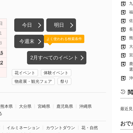
九
福
佐
日
今日
明日
長
1
熊
よく使われる検索条件
今週末
8
大
15
宮
2月すべてのイベント
22
鹿
選
花イベント
体験イベント
沖
物産展・観光フェア
祭り
閲
熊本県
大分県
宮崎県
鹿児島県
沖縄県
最近見
る
おで
葉
イルミネーション
カウントダウン
花・自然