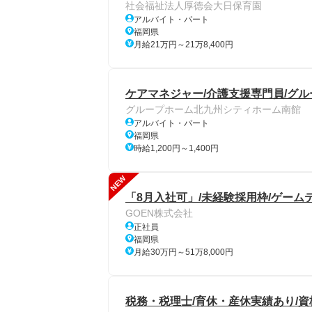
社会福祉法人厚徳会大日保育園
アルバイト・パート
福岡県
月給21万円～21万8,400円
ケアマネジャー/介護支援専門員/グル
グループホーム北九州シティホーム南館
アルバイト・パート
福岡県
時給1,200円～1,400円
NEW
「8月入社可」/未経験採用枠/ゲーム
GOEN株式会社
正社員
福岡県
月給30万円～51万8,000円
税務・税理士/育休・産休実績あり/資