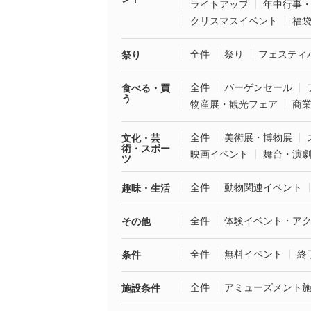
ライトアップ
年中行事
クリスマスイベント
福
全件
祭り
フェスティ
祭り
全件
バーゲンセール
食べる・買
う
物産展・観光フェア
商
全件
美術展・博物展
文化・芸
術・スポー
映画イベント
舞台・演
ツ
全件
動物関連イベント
趣味・生活
全件
体験イベント・ア
その他
全件
無料イベント
終
条件
全件
アミューズメント
施設条件