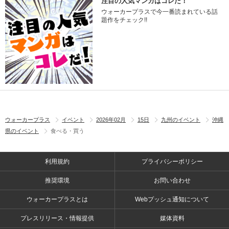
注目の人気マンガはコレだ！
ウォーカープラスで今一番読まれている話
題作をチェック!!
ウォーカープラス
イベント
2026年02月
15日
九州のイベント
沖縄
県のイベント
食べる・買う
利用規約
プライバシーポリシー
推奨環境
お問い合わせ
ウォーカープラスとは
Webプッシュ通知について
プレスリリース・情報提供
媒体資料