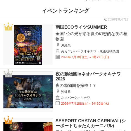
イベントランキング
2026年8月7日
南国ECOライツSUMMER
全国1位の光が彩る夏の幻想的な夜の植
物園
沖縄県
美らヤシパークオキナワ・東南植物楽園
2026年7月18日(土)～9月27日(日)
夜の動物園inネオパークオキナワ
2026
夜の動物園を探検！？
沖縄県
ネオパークオキナワ
2026年7月18日(土)～9月30日(水)
SEAPORT CHATAN CARNIVAL(シ
ーポートちゃたんカーニバル)