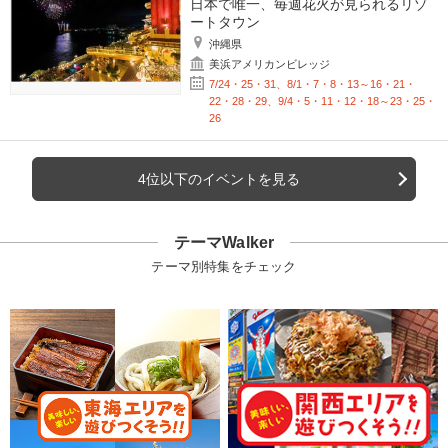
日本で唯一、毎週花火が見られるリゾ
ートタウン
沖縄県
美浜アメリカンビレッジ
7/24・25・31、8/1・7・8・13～16・21・
22・28・29、9/4・5・11・12・18～23・25・
26
4位以下のイベントを見る
テーマWalker
テーマ別特集をチェック