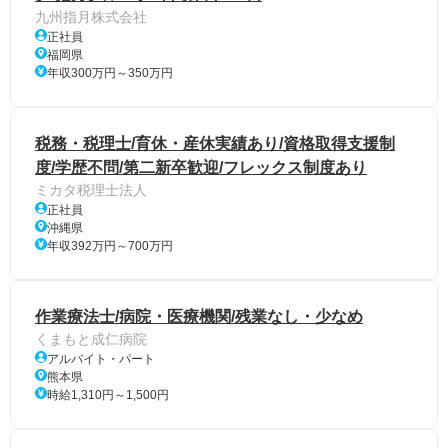
九州指月株式会社
正社員
福岡県
年収300万円～350万円
税務・税理士/育休・産休実績あり/資格取得支援制
度/学歴不問/第二新卒歓迎/フレックス制度あり
ミカタ税理士法人
正社員
沖縄県
年収392万円～700万円
作業療法士/病院・医療機関/残業なし・少なめ
くまもと成仁病院
アルバイト・パート
熊本県
時給1,310円～1,500円