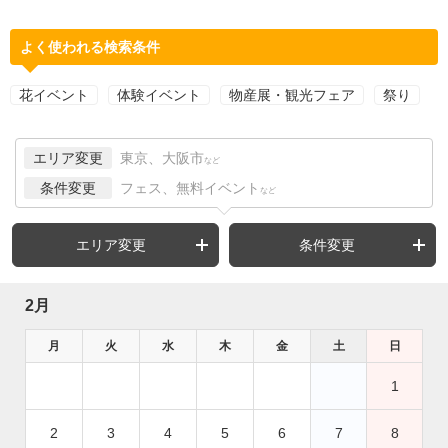
よく使われる検索条件
花イベント
体験イベント
物産展・観光フェア
祭り
エリア変更
東京、大阪市
など
条件変更
フェス、無料イベント
など
エリア変更
条件変更
2月
月
火
水
木
金
土
日
1
2
3
4
5
6
7
8