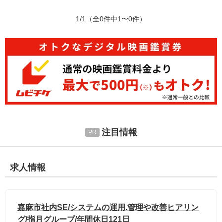
1/1
（全0件中1〜0件）
注目情報
求人情報
嘉麻市社内SE/システムの運用.管理や改善ヒアリン
グ/指月グループ/年間休日121日