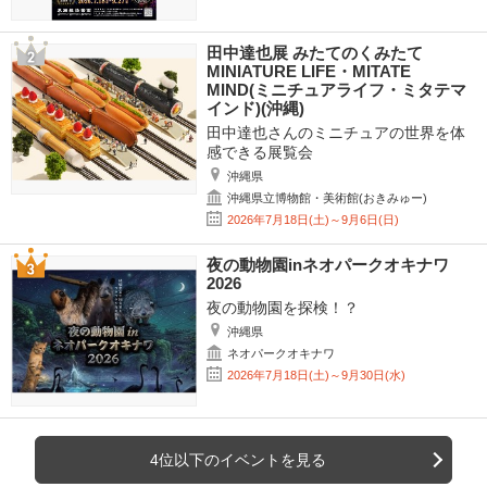
田中達也展 みたてのくみたて
MINIATURE LIFE・MITATE
MIND(ミニチュアライフ・ミタテマ
インド)(沖縄)
田中達也さんのミニチュアの世界を体
感できる展覧会
沖縄県
沖縄県立博物館・美術館(おきみゅー)
2026年7月18日(土)～9月6日(日)
夜の動物園inネオパークオキナワ
2026
夜の動物園を探検！？
沖縄県
ネオパークオキナワ
2026年7月18日(土)～9月30日(水)
4位以下のイベントを見る