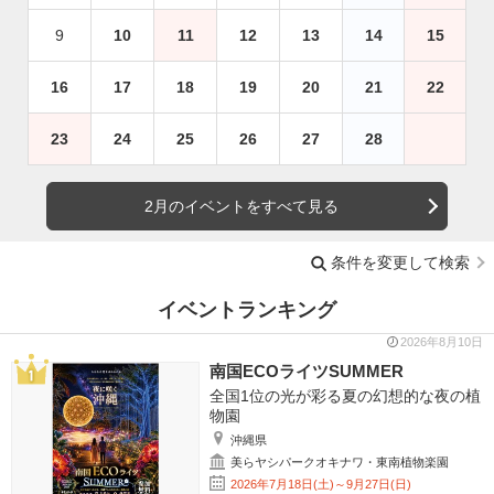
9
10
11
12
13
14
15
16
17
18
19
20
21
22
23
24
25
26
27
28
2月のイベントをすべて見る
条件を変更して検索
イベントランキング
2026年8月10日
南国ECOライツSUMMER
全国1位の光が彩る夏の幻想的な夜の植
物園
沖縄県
美らヤシパークオキナワ・東南植物楽園
2026年7月18日(土)～9月27日(日)