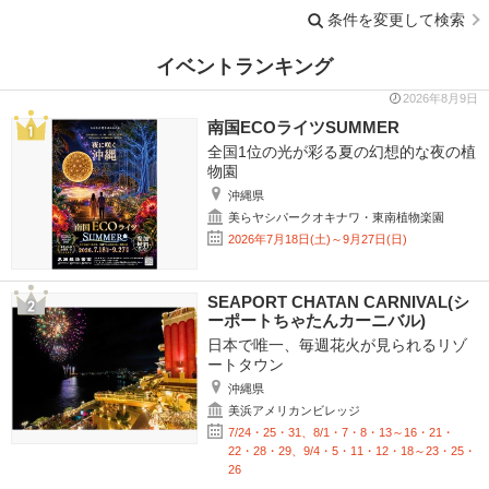
条件を変更して検索
イベントランキング
2026年8月9日
南国ECOライツSUMMER
全国1位の光が彩る夏の幻想的な夜の植
物園
沖縄県
美らヤシパークオキナワ・東南植物楽園
2026年7月18日(土)～9月27日(日)
SEAPORT CHATAN CARNIVAL(シ
ーポートちゃたんカーニバル)
日本で唯一、毎週花火が見られるリゾ
ートタウン
沖縄県
美浜アメリカンビレッジ
7/24・25・31、8/1・7・8・13～16・21・
22・28・29、9/4・5・11・12・18～23・25・
26