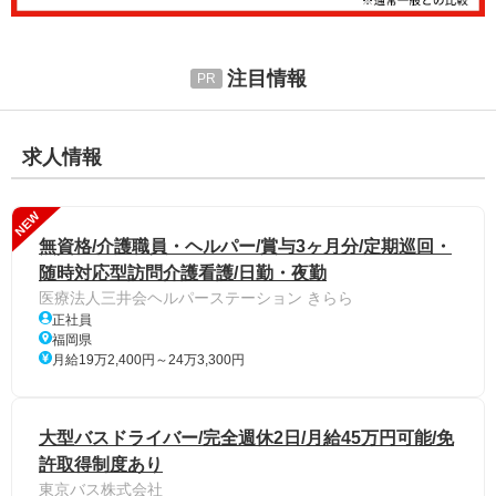
注目情報
求人情報
NEW
無資格/介護職員・ヘルパー/賞与3ヶ月分/定期巡回・
随時対応型訪問介護看護/日勤・夜勤
医療法人三井会ヘルパーステーション きらら
正社員
福岡県
月給19万2,400円～24万3,300円
大型バスドライバー/完全週休2日/月給45万円可能/免
許取得制度あり
東京バス株式会社