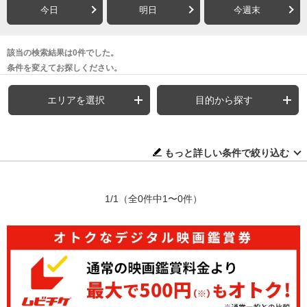
今日
明日
今週末
該当の検索結果は0件でした。
条件を変えてお探しください。
エリアを選択
目的から探す
もっと詳しい条件で絞り込む
1/1
（全0件中1〜0件）