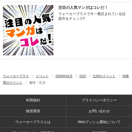
注目の人気マンガはコレだ！
ウォーカープラスで今一番読まれている話
題作をチェック!!
ウォーカープラス
イベント
2026年02月
15日
九州のイベント
沖縄
県のイベント
趣味・生活
利用規約
プライバシーポリシー
推奨環境
お問い合わせ
ウォーカープラスとは
Webプッシュ通知について