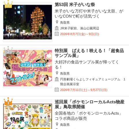
第53回 米子がいな祭
米子がいな万灯や米子がいな太鼓、が
いなCONで町が活気づく
鳥取県
JR米子駅前、湊山公園周辺
2026年8月7日(金)～9日(日)
特別展 ばえる！映える！「超食品
サンプル展」
大好評の食品サンプル展が帰ってく
る！
鳥取県
円形劇場くらよしフィギュアミュージアム 1
階企画展示室
2026年7月11日(土)～9月27日(日)
巡回展「ポケモンローカルActs物産
展」鳥取県開催
全国各地の「ポケモンローカルActs」
コラボ商品が販売
鳥取県