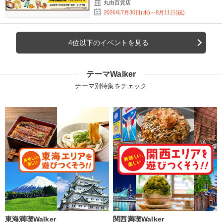
丸由百貨店
2026年7月30日(木)～8月11日(祝)
4位以下のイベントを見る
テーマWalker
テーマ別特集をチェック
東海満喫Walker
関西満喫Walker