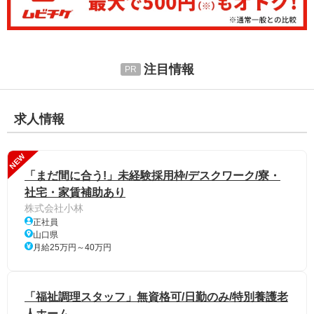
注目情報
求人情報
NEW
「まだ間に合う!」未経験採用枠/デスクワーク/寮・
社宅・家賃補助あり
株式会社小林
正社員
山口県
月給25万円～40万円
「福祉調理スタッフ」無資格可/日勤のみ/特別養護老
人ホーム