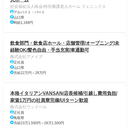
社会福祉法人暁会/特別養護老人ホーム フェニックス
アルバイト・パート
山口県
時給1,168円
飲食部門・飲食店ホール・店舗管理/オープニング/未
経験OK/髪色自由・手当充実/車通勤可
株式会社アメイズ
正社員
山口県
月給22万円～28万円
本格イタリアンVANSAN/店長候補/引越し費用負担/
家賃1万円の社員寮完備/UIターン歓迎
株式会社ウッドベル
正社員
鳥取県
月給23万1,500円～26万1,500円