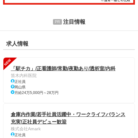
注目情報
求人情報
NEW
「駅チカ」/正看護師/常勤/夜勤あり/透析室/内科
笛木内科医院
正社員
岡山県
月給24万5,000円～28万円
倉庫内作業/若手社員活躍中・ワークライフバランス
充実!正社員デビュー歓迎
株式会社Amark
正社員