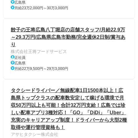
広島県
月給23万2,000円～30万3,000円
餃子の王将広島八丁堀店の店舗スタッフ/月給22.9万
～29.3万円/広島県広島市勤務/完全週休2日制/賞与あ
り
株式会社王将フードサービス
正社員
広島県
月給22万9,500円～29万3,000円
タクシードライバー／無線配車1日1500本以上！広
島県トップクラスの配車数安定して稼げる環境で月
収50万円以上も可能！合計32万円支給！広島では珍
しい配車アプリ3種対応！「GO」「DiDi」「Uber」
充実のキャリアアップ制度！ドライバーから大型2種
取得や運行管理資格も！
アサヒタクシー株式会社