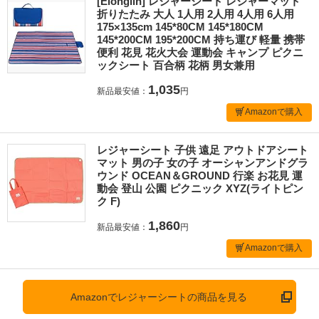
[Elonglin] レジャーシート レジャーマット
折りたたみ 大人 1人用 2人用 4人用 6人用
175×135cm 145*80CM 145*180CM
145*200CM 195*200CM 持ち運び 軽量 携帯
便利 花見 花火大会 運動会 キャンプ ピクニ
ックシート 百合柄 花柄 男女兼用
1,035
新品最安値：
円
Amazonで購入
レジャーシート 子供 遠足 アウトドアシート
マット 男の子 女の子 オーシャンアンドグラ
ウンド OCEAN＆GROUND 行楽 お花見 運
動会 登山 公園 ピクニック XYZ(ライトピン
ク F)
1,860
新品最安値：
円
Amazonで購入
Amazonでレジャーシートの商品を見る