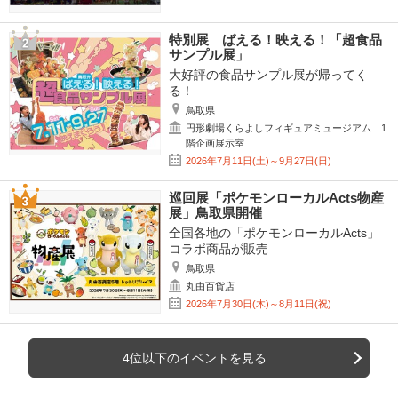
特別展 ばえる！映える！「超食品
サンプル展」
大好評の食品サンプル展が帰ってく
る！
鳥取県
円形劇場くらよしフィギュアミュージアム 1
階企画展示室
2026年7月11日(土)～9月27日(日)
巡回展「ポケモンローカルActs物産
展」鳥取県開催
全国各地の「ポケモンローカルActs」
コラボ商品が販売
鳥取県
丸由百貨店
2026年7月30日(木)～8月11日(祝)
4位以下のイベントを見る