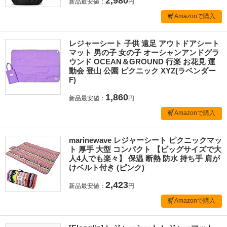
2,980
新品最安値：
円
Amazonで購入
レジャーシート 子供 遠足 アウトドアシート
マット 男の子 女の子 オーシャンアンドグラ
ウンド OCEAN＆GROUND 行楽 お花見 運
動会 登山 公園 ピクニック XYZ(ラベンダー
F)
1,860
新品最安値：
円
Amazonで購入
marinewave レジャーシート ピクニックマッ
ト 厚手 大型 コンパクト 【ビッグサイズで大
人4人でも楽々】 保温 断熱 防水 持ち手 肩が
けベルト付き (ピンク)
2,423
新品最安値：
円
Amazonで購入