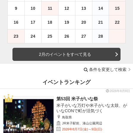
9
10
11
12
13
14
15
16
17
18
19
20
21
22
23
24
25
26
27
28
2月のイベントをすべて見る
条件を変更して検索
イベントランキング
2026年8月8日
第53回 米子がいな祭
米子がいな万灯や米子がいな太鼓、が
いなCONで町が活気づく
鳥取県
JR米子駅前、湊山公園周辺
2026年8月7日(金)～9日(日)