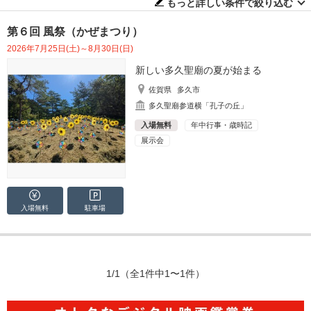
もっと詳しい条件で絞り込む
第６回 風祭（かぜまつり）
2026年7月25日(土)～8月30日(日)
新しい多久聖廟の夏が始まる
佐賀県
多久市
多久聖廟参道横「孔子の丘」
入場無料
年中行事・歳時記
展示会
入場無料
駐車場
1/1
（全1件中1〜1件）