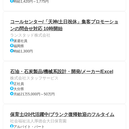
時給1,420円～1,775円
コールセンター/「天神/土日祝休」集客プロモーショ
ンの問合せ対応 10時開始
ランスタッド株式会社
派遣社員
福岡県
時給1,300円
石油・石炭製品/機械系設計・開発/メーカー/Excel
株式会社スタッフサービス
正社員
大分県
月給21万5,000円～50万円
保育士/20代活躍中/ブランク復帰歓迎のフルタイム
社会福祉法人厚徳会大日保育園
アルバイト・パート