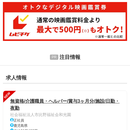
注目情報
求人情報
NEW
無資格/介護職員・ヘルパー/賞与3ヶ月分/施設/日勤・
夜勤
社会福祉法人市比野福祉会和光園
正社員
鹿児島県