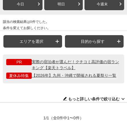
今日
明日
今週末
該当の検索結果は0件でした。
条件を変えてお探しください。
エリアを選択
目的から探す
実際の宿泊者が選んだ！クチコミ高評価の宿ラン
PR
キング【楽天トラベル】
【2026年】九州・沖縄で開催される夏祭り一覧
夏休み特集
もっと詳しい条件で絞り込む
1/1
（全0件中1〜0件）