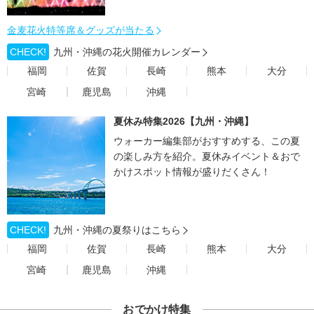
金麦花火特等席＆グッズが当たる
CHECK!
九州・沖縄の花火開催カレンダー
福岡
佐賀
長崎
熊本
大分
宮崎
鹿児島
沖縄
夏休み特集2026【九州・沖縄】
ウォーカー編集部がおすすめする、この夏
の楽しみ方を紹介。夏休みイベント＆おで
かけスポット情報が盛りだくさん！
CHECK!
九州・沖縄の夏祭りはこちら
福岡
佐賀
長崎
熊本
大分
宮崎
鹿児島
沖縄
おでかけ特集