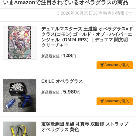
いまAmazonで注目されているオペラグラスの商品
※2026年08月09日16時 時点の情報です
デュエルマスターズ 王道篇 オペラグラス=ド
クラス(コモン) ゴールド・オブ・ハイパーエ
ンジェル（DM24-RP3） | デュエマ 闇文明
クリーチャー
148
新品最安値：
円
Amazonで購入
EXILE オペラグラス
5,980
新品最安値：
円
Amazonで購入
宝塚歌劇団 星組 礼真琴 双眼鏡 ストラップ
オペラグラス 黄色