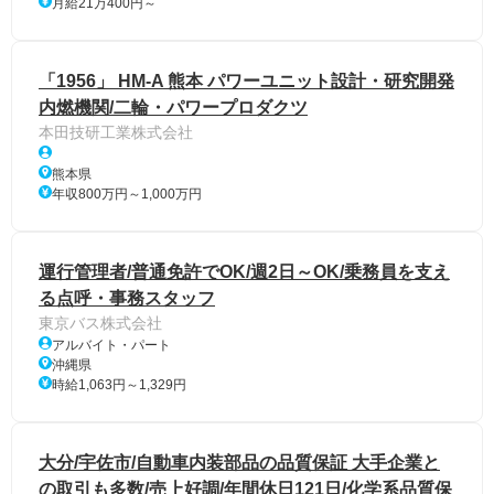
月給21万400円～
「1956」 HM-A 熊本 パワーユニット設計・研究開発
内燃機関/二輪・パワープロダクツ
本田技研工業株式会社
熊本県
年収800万円～1,000万円
運行管理者/普通免許でOK/週2日～OK/乗務員を支え
る点呼・事務スタッフ
東京バス株式会社
アルバイト・パート
沖縄県
時給1,063円～1,329円
大分/宇佐市/自動車内装部品の品質保証 大手企業と
の取引も多数/売上好調/年間休日121日/化学系品質保