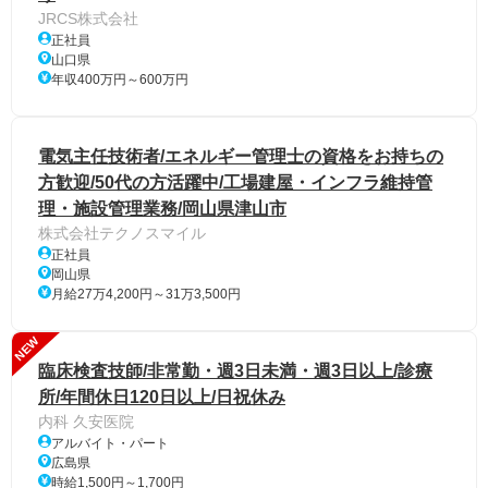
JRCS株式会社
正社員
山口県
年収400万円～600万円
電気主任技術者/エネルギー管理士の資格をお持ちの
方歓迎/50代の方活躍中/工場建屋・インフラ維持管
理・施設管理業務/岡山県津山市
株式会社テクノスマイル
正社員
岡山県
月給27万4,200円～31万3,500円
NEW
臨床検査技師/非常勤・週3日未満・週3日以上/診療
所/年間休日120日以上/日祝休み
内科 久安医院
アルバイト・パート
広島県
時給1,500円～1,700円