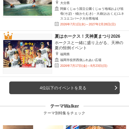
大分県
阿蘇くじゅう国立公園くじゅう地域および祖
母(そぼ)・傾(かたむき)・大崩(おおくえ)ユネ
スコエコパーク大分県地域
2026年7月1日(水)～2027年2月28日(日)
夏はホークス！天神夏まつり2026
ホークスと一緒に盛り上がる、天神の
夏の恒例イベント
福岡県
福岡市役所西側ふれあい広場
2026年7月17日(金)～8月23日(日)
4位以下のイベントを見る
テーマWalker
テーマ別特集をチェック