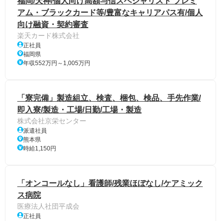
福岡/天神/個人向け高額与信スペシャリスト プレミ
アム・ブラックカード等/豊富なキャリアパス有/個人
向け融資・契約審査
楽天カード株式会社
正社員
福岡県
年収552万円～1,005万円
「寮完備」製造組立、検査、梱包、検品、手先作業/
即入寮/製造・工場/日勤/工場・製造
株式会社京栄センター
派遣社員
熊本県
時給1,150円
「オンコールなし」看護師/残業ほぼなし/ケアミック
ス病院
医療法人社団平成会
正社員