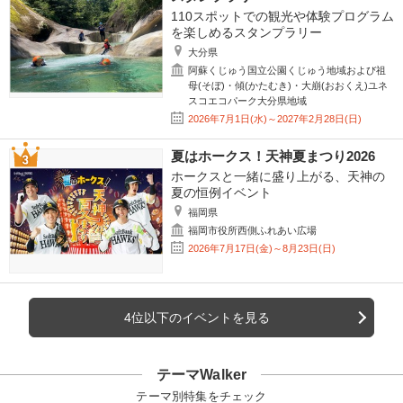
110スポットでの観光や体験プログラム
を楽しめるスタンプラリー
大分県
阿蘇くじゅう国立公園くじゅう地域および祖
母(そぼ)・傾(かたむき)・大崩(おおくえ)ユネ
スコエコパーク大分県地域
2026年7月1日(水)～2027年2月28日(日)
夏はホークス！天神夏まつり2026
ホークスと一緒に盛り上がる、天神の
夏の恒例イベント
福岡県
福岡市役所西側ふれあい広場
2026年7月17日(金)～8月23日(日)
4位以下のイベントを見る
テーマWalker
テーマ別特集をチェック