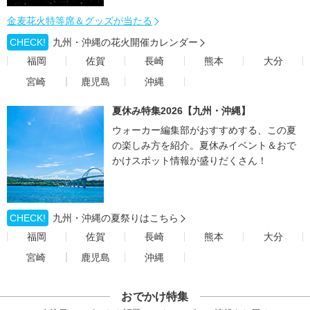
金麦花火特等席＆グッズが当たる
CHECK!
九州・沖縄の花火開催カレンダー
福岡
佐賀
長崎
熊本
大分
宮崎
鹿児島
沖縄
夏休み特集2026【九州・沖縄】
ウォーカー編集部がおすすめする、この夏
の楽しみ方を紹介。夏休みイベント＆おで
かけスポット情報が盛りだくさん！
CHECK!
九州・沖縄の夏祭りはこちら
福岡
佐賀
長崎
熊本
大分
宮崎
鹿児島
沖縄
おでかけ特集