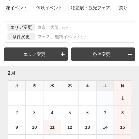
花イベント
体験イベント
物産展・観光フェア
祭り
エリア変更
東京、大阪市
など
条件変更
フェス、無料イベント
など
エリア変更
条件変更
2月
月
火
水
木
金
土
日
1
2
3
4
5
6
7
8
9
10
11
12
13
14
15