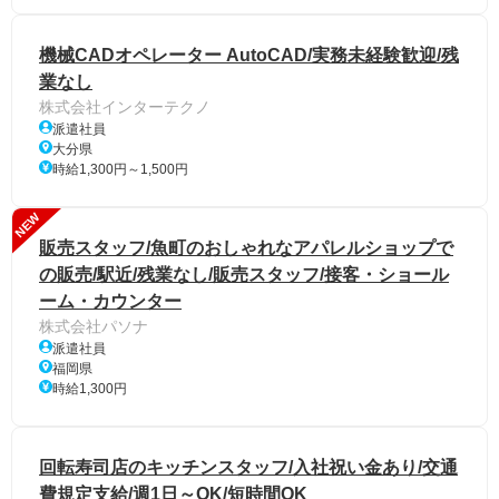
機械CADオペレーター AutoCAD/実務未経験歓迎/残
業なし
株式会社インターテクノ
派遣社員
大分県
時給1,300円～1,500円
NEW
販売スタッフ/魚町のおしゃれなアパレルショップで
の販売/駅近/残業なし/販売スタッフ/接客・ショール
ーム・カウンター
株式会社パソナ
派遣社員
福岡県
時給1,300円
回転寿司店のキッチンスタッフ/入社祝い金あり/交通
費規定支給/週1日～OK/短時間OK