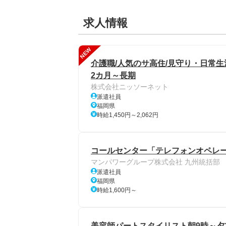
求人情報
NEW
介護職/人気のサ高住/見守り・日常
2カ月～長期
株式会社ニッソーネット
派遣社員
福岡県
時給1,450円～2,062円
コールセンター「テレフォンオペレー
マンパワーグループ株式会社 九州統括部
派遣社員
福岡県
時給1,600円～
美容師パートスタイリスト朝9時～夕方