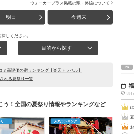
ウォーカープラス掲載の駅・路線について
明日
今週末
お探しください。
目的から探す
コミ高評価の宿ランキング【楽天トラベル】
催される夏祭り一覧
福
8月
行こう！全国の夏祭り情報やランキングなど
は
夏
あり
人気ランキング
お