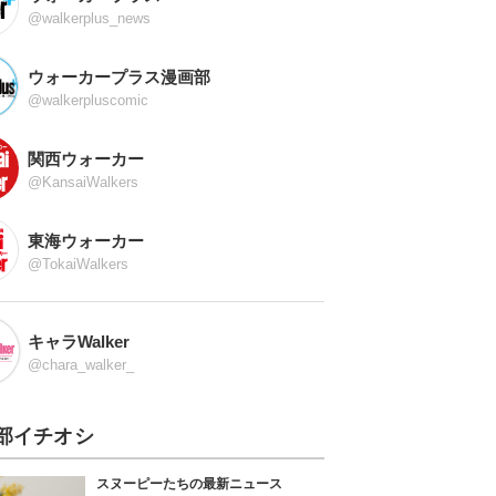
@walkerplus_news
ウォーカープラス漫画部
@walkerpluscomic
関西ウォーカー
@KansaiWalkers
東海ウォーカー
@TokaiWalkers
キャラWalker
@chara_walker_
部イチオシ
スヌーピーたちの最新ニュース