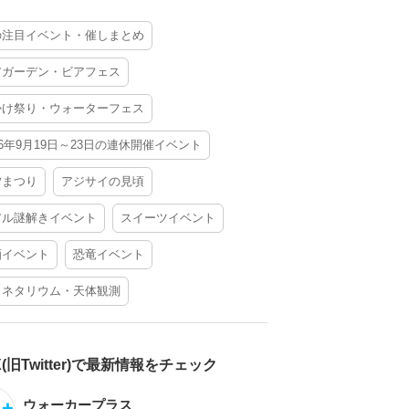
の注目イベント・催しまとめ
アガーデン・ビアフェス
かけ祭り・ウォーターフェス
26年9月19日～23日の連休開催イベント
夕まつり
アジサイの見頃
アル謎解きイベント
スイーツイベント
酒イベント
恐竜イベント
ラネタリウム・天体観測
X(旧Twitter)で最新情報をチェック
ウォーカープラス