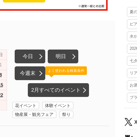
夏
ビ
水
20
日
今日
明日
七
1
よく使われる検索条件
今週末
リ
8
15
お
2月すべてのイベント
22
プ
花イベント
体験イベント
物産展・観光フェア
祭り