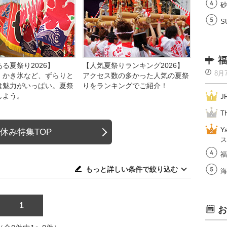
砂
S
福
る夏祭り2026】
【人気夏祭りランキング2026】
8月
、かき氷など、ずらりと
アクセス数の多かった人気の夏祭
は魅力がいっぱい。夏祭
りをランキングでご紹介！
しよう。
J
T
Y
休み特集TOP
ス
福
もっと詳しい条件で絞り込む
海
1
お