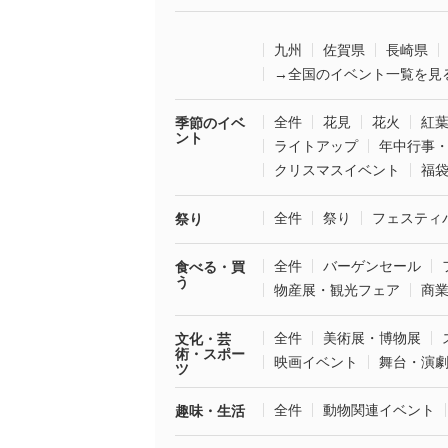
九州
佐賀県
長崎県
→全国のイベント一覧を見
全件
花見
花火
紅
季節のイベ
ント
ライトアップ
年中行事
クリスマスイベント
福
全件
祭り
フェスティ
祭り
全件
バーゲンセール
食べる・買
う
物産展・観光フェア
商
全件
美術展・博物展
文化・芸
術・スポー
映画イベント
舞台・演
ツ
全件
動物関連イベント
趣味・生活