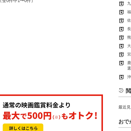
1（全0件中1〜0件）
九
福
佐
長
熊
大
宮
鹿
選
沖
閲
最近見
おで