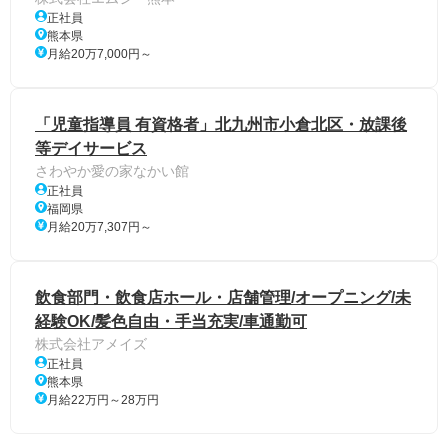
正社員
熊本県
月給20万7,000円～
「児童指導員 有資格者」北九州市小倉北区・放課後
等デイサービス
さわやか愛の家なかい館
正社員
福岡県
月給20万7,307円～
飲食部門・飲食店ホール・店舗管理/オープニング/未
経験OK/髪色自由・手当充実/車通勤可
株式会社アメイズ
正社員
熊本県
月給22万円～28万円