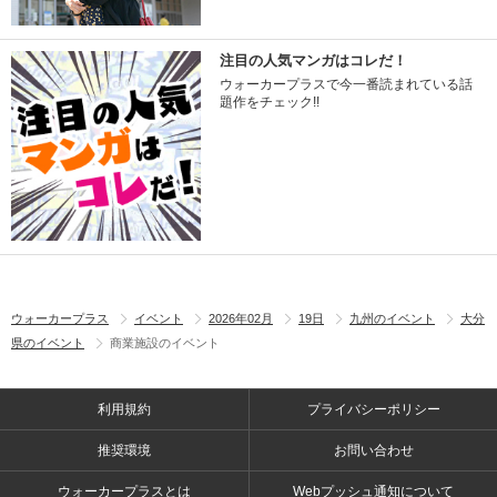
注目の人気マンガはコレだ！
ウォーカープラスで今一番読まれている話
題作をチェック!!
ウォーカープラス
イベント
2026年02月
19日
九州のイベント
大分
県のイベント
商業施設のイベント
利用規約
プライバシーポリシー
推奨環境
お問い合わせ
ウォーカープラスとは
Webプッシュ通知について