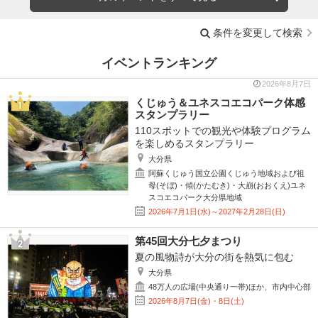
条件を変更して検索
イベントランキング
2026年8月7日
くじゅう＆ユネスコエコパーク体感
スタンプラリー
110スポットでの観光や体験プログラム
を楽しめるスタンプラリー
大分県
阿蘇くじゅう国立公園くじゅう地域および祖
母(そぼ)・傾(かたむき)・大崩(おおくえ)ユネ
スコエコパーク大分県地域
2026年7月1日(水)～2027年2月28日(日)
第45回大分七夕まつり
夏の風物詩が大分の街を熱気に包む
大分県
48万人の広場(中央通り一帯)ほか、市内中心部
2026年8月7日(金)・8日(土)