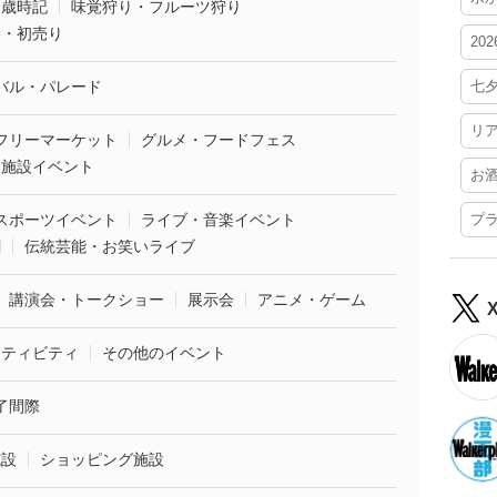
・歳時記
味覚狩り・フルーツ狩り
袋・初売り
20
バル・パレード
七
リ
フリーマーケット
グルメ・フードフェス
業施設イベント
お
スポーツイベント
ライブ・音楽イベント
プ
劇
伝統芸能・お笑いライブ
講演会・トークショー
展示会
アニメ・ゲーム
クティビティ
その他のイベント
了間際
施設
ショッピング施設