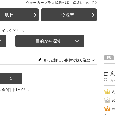
ウォーカープラス掲載の駅・路線について
明日
今週末
お探しください。
目的から探す
もっと詳しい条件で絞り込む
広
1
8月
1（全0件中1〜0件）
八
2
ポ