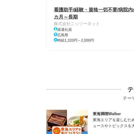
看護助手/経験・資格一切不要/病院内
カ月～長期
株式会社ニッソーネット
派遣社員
広島県
時給1,320円～2,000円
テ
テー
東海満喫Walker
東海エリアを楽しむた
ュースやトピックスを