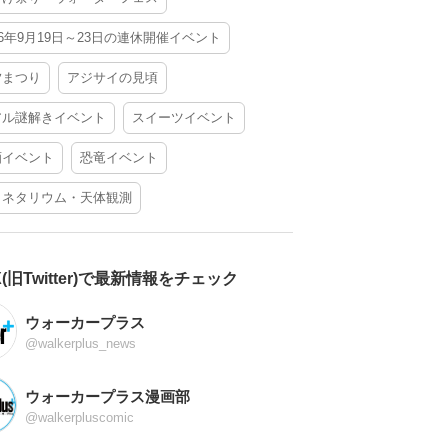
26年9月19日～23日の連休開催イベント
夕まつり
アジサイの見頃
アル謎解きイベント
スイーツイベント
酒イベント
恐竜イベント
ラネタリウム・天体観測
X(旧Twitter)で最新情報をチェック
ウォーカープラス
@walkerplus_news
ウォーカープラス漫画部
@walkerpluscomic