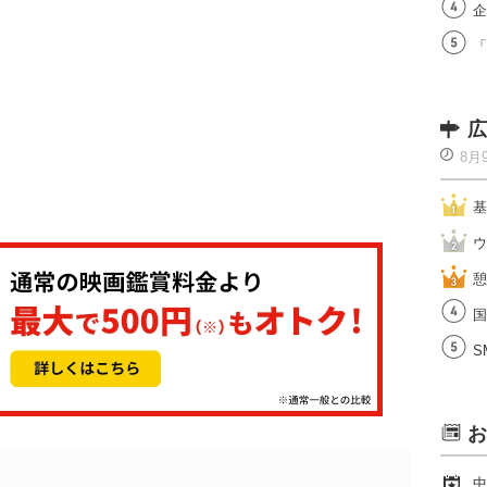
企
「
広
8月
基
ウ
憩
国
S
お
中