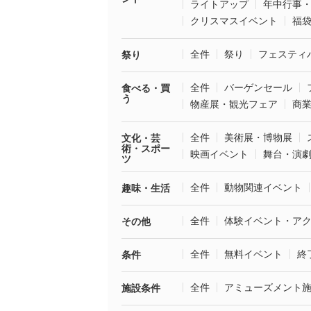
ライトアップ
年中行事
クリスマスイベント
福
全件
祭り
フェスティ
祭り
全件
バーゲンセール
食べる・買
う
物産展・観光フェア
商
全件
美術展・博物展
文化・芸
術・スポー
映画イベント
舞台・演
ツ
全件
動物関連イベント
趣味・生活
全件
体験イベント・ア
その他
全件
無料イベント
終
条件
全件
アミューズメント
施設条件