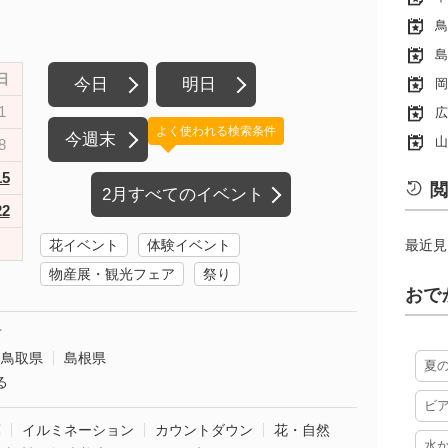
鳥
島
日
今日
明日
岡
1
広
よく使われる検索条件
今週末
山
8
15
閲
2月すべてのイベント
22
花イベント
体験イベント
最近見
物産展・観光フェア
祭り
おで
市
鳥取県
島根県
夏
る
ビ
葉
イルミネーション
カウントダウン
花・自然
水