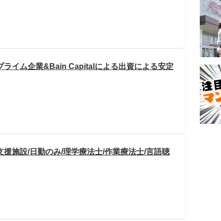
イム企業&Bain Capitalによる出資による安定
援施設/日勤のみ/理学療法士/作業療法士/言語聴