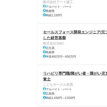
株式会社アート建工
アルバイト・パート
島根県
時給1,150円
セールスフォース開発エンジニア/元プラ
した経営基盤
株式会社SI&C
正社員
島根県
年収400万円～650万円
リハビリ専門職/障がい者・障がい児支
覚士
こどもサークル筑西
アルバイト・パート
広島県
時給1,430円～2,030円