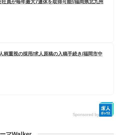
全社員が毎年最大7連休を取得可能!/福岡県北九州
人柄重視の採用/求人原稿の入稿手続き/福岡市中
Sponsored by
ーマWalker