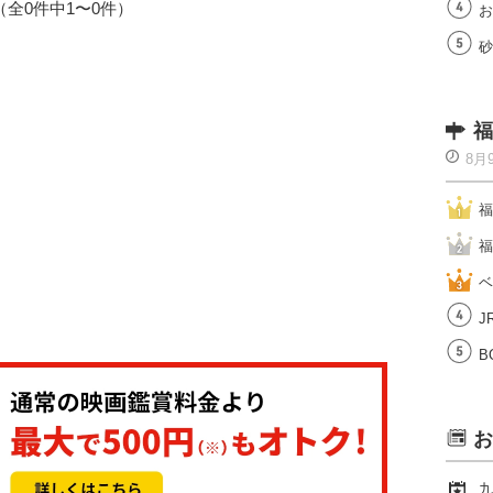
1（全0件中1〜0件）
お
砂
福
8月
福
福
ベ
J
B
お
九