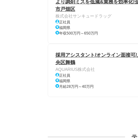
より調剤ミスを低減&業務を効率化!
市戸畑区
株式会社サンキュードラッグ
正社員
福岡県
年収500万円～650万円
採用アシスタント/オンライン面接可/
央区舞鶴
AQUARIUS株式会社
正社員
福岡県
月給28万円～40万円
テ