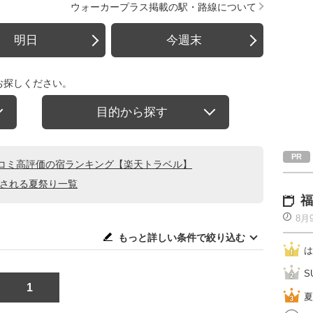
ウォーカープラス掲載の駅・路線について
明日
今週末
お探しください。
目的から探す
コミ高評価の宿ランキング【楽天トラベル】
催される夏祭り一覧
福
8月
もっと詳しい条件で絞り込む
は
S
1
夏