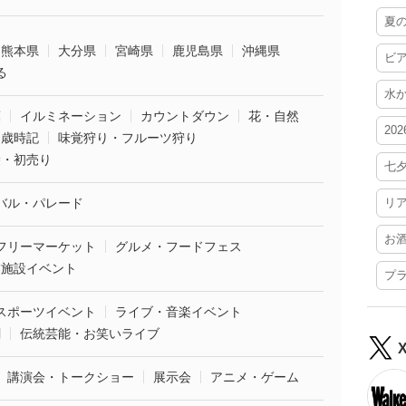
夏
熊本県
大分県
宮崎県
鹿児島県
沖縄県
ビ
る
水
葉
イルミネーション
カウントダウン
花・自然
20
・歳時記
味覚狩り・フルーツ狩り
袋・初売り
七
バル・パレード
リ
お
フリーマーケット
グルメ・フードフェス
業施設イベント
プ
スポーツイベント
ライブ・音楽イベント
劇
伝統芸能・お笑いライブ
講演会・トークショー
展示会
アニメ・ゲーム