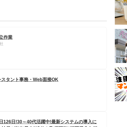
立作業
社
スタント事務・Web面接OK
126日!30～40代活躍中!最新システムの導入に