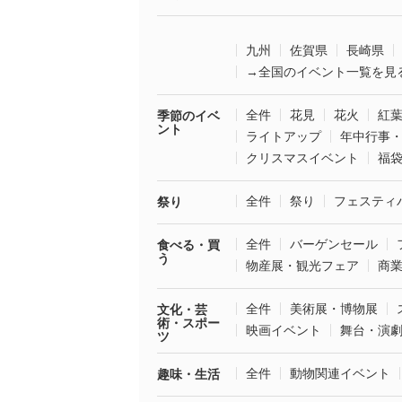
九州
佐賀県
長崎県
→全国のイベント一覧を見
全件
花見
花火
紅
季節のイベ
ント
ライトアップ
年中行事
クリスマスイベント
福
全件
祭り
フェスティ
祭り
全件
バーゲンセール
食べる・買
う
物産展・観光フェア
商
全件
美術展・博物展
文化・芸
術・スポー
映画イベント
舞台・演
ツ
全件
動物関連イベント
趣味・生活