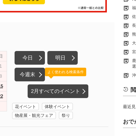
福
佐
長
熊
大
宮
日
今日
明日
鹿
1
選
よく使われる検索条件
今週末
沖
8
15
閲
2月すべてのイベント
22
花イベント
体験イベント
最近見
物産展・観光フェア
祭り
おで