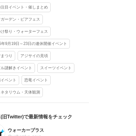
の注目イベント・催しまとめ
アガーデン・ビアフェス
かけ祭り・ウォーターフェス
26年9月19日～23日の連休開催イベント
夕まつり
アジサイの見頃
アル謎解きイベント
スイーツイベント
酒イベント
恐竜イベント
ラネタリウム・天体観測
X(旧Twitter)で最新情報をチェック
ウォーカープラス