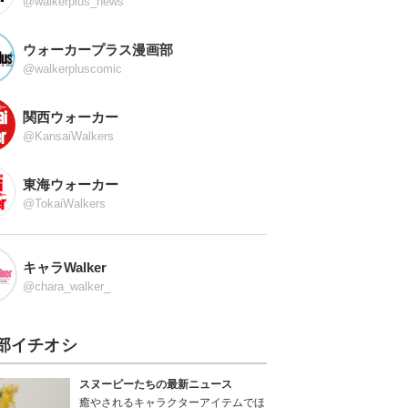
@walkerplus_news
ウォーカープラス漫画部
@walkerpluscomic
関西ウォーカー
@KansaiWalkers
東海ウォーカー
@TokaiWalkers
キャラWalker
@chara_walker_
部イチオシ
スヌーピーたちの最新ニュース
癒やされるキャラクターアイテムでほ