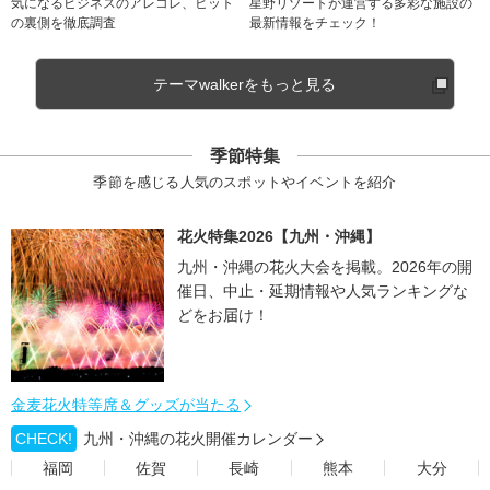
気になるビジネスのアレコレ、ヒット
星野リゾートが運営する多彩な施設の
の裏側を徹底調査
最新情報をチェック！
テーマwalkerをもっと見る
季節特集
季節を感じる人気のスポットやイベントを紹介
花火特集2026【九州・沖縄】
九州・沖縄の花火大会を掲載。2026年の開
催日、中止・延期情報や人気ランキングな
どをお届け！
金麦花火特等席＆グッズが当たる
CHECK!
九州・沖縄の花火開催カレンダー
福岡
佐賀
長崎
熊本
大分