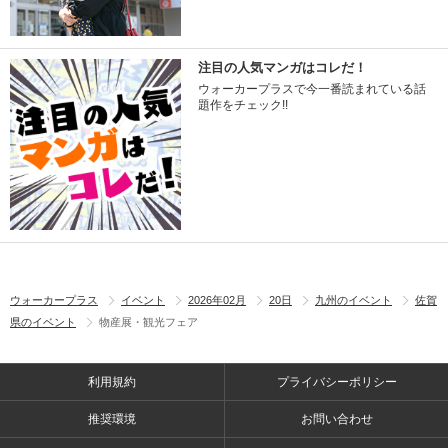
注目の人気マンガはコレだ！
ウォーカープラスで今一番読まれている話
題作をチェック!!
ウォーカープラス
イベント
2026年02月
20日
九州のイベント
佐賀
県のイベント
物産展・観光フェア
利用規約
プライバシーポリシー
推奨環境
お問い合わせ