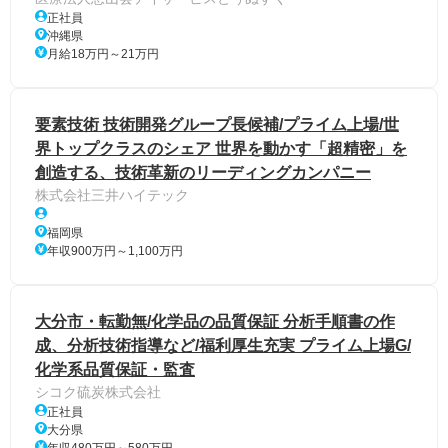
正社員
沖縄県
月給18万円～21万円
要素技術 技術開発グループ長候補/プライム上場/世
界トップクラスのシェア 世界を動かす「超精密」を
創造する、技術革新のリーディングカンパニー
株式会社三井ハイテック
福岡県
年収900万円～1,100万円
大分市・転勤無/化学品の品質保証 分析手順書の作
成、分析技術指導など/福利厚生充実 プライム上場G/
化学系品質保証・監査
シコク硫炭株式会社
正社員
大分県
年収480万円～580万円