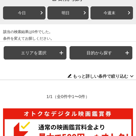
今日
明日
今週末
該当の検索結果は0件でした。
条件を変えてお探しください。
エリアを選択
目的から探す
もっと詳しい条件で絞り込む
1/1
（全0件中1〜0件）