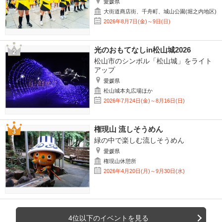
愛媛県
大街道商店街、千舟町、城山公園(堀之内地区)
2026年8月7日(金)～9日(日)
光のおもてなしin松山城2026
松山市のシンボル「松山城」をライト
アップ
愛媛県
松山城本丸広場ほか
2026年7月24日(金)～8月16日(日)
権現山 流しそうめん
緑の中で楽しむ流しそうめん
愛媛県
権現山休憩所
2026年4月20日(月)～9月30日(水)
4位以下のイベントを見る