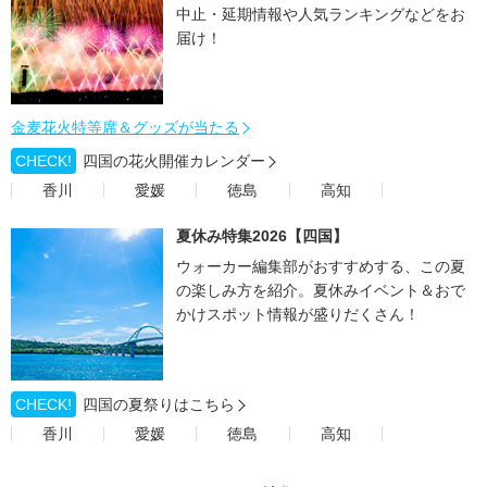
中止・延期情報や人気ランキングなどをお
届け！
金麦花火特等席＆グッズが当たる
CHECK!
四国の花火開催カレンダー
香川
愛媛
徳島
高知
夏休み特集2026【四国】
ウォーカー編集部がおすすめする、この夏
の楽しみ方を紹介。夏休みイベント＆おで
かけスポット情報が盛りだくさん！
CHECK!
四国の夏祭りはこちら
香川
愛媛
徳島
高知