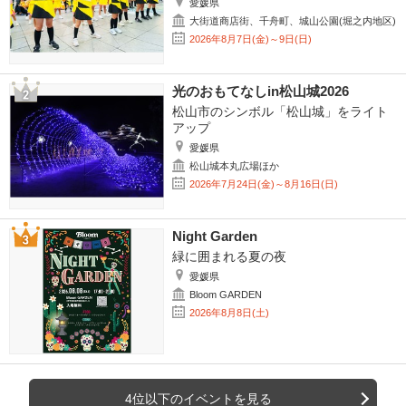
愛媛県
大街道商店街、千舟町、城山公園(堀之内地区)
2026年8月7日(金)～9日(日)
光のおもてなしin松山城2026
松山市のシンボル「松山城」をライト
アップ
愛媛県
松山城本丸広場ほか
2026年7月24日(金)～8月16日(日)
Night Garden
緑に囲まれる夏の夜
愛媛県
Bloom GARDEN
2026年8月8日(土)
4位以下のイベントを見る