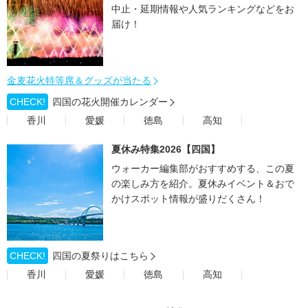
中止・延期情報や人気ランキングなどをお
届け！
金麦花火特等席＆グッズが当たる
CHECK!
四国の花火開催カレンダー
香川
愛媛
徳島
高知
夏休み特集2026【四国】
ウォーカー編集部がおすすめする、この夏
の楽しみ方を紹介。夏休みイベント＆おで
かけスポット情報が盛りだくさん！
CHECK!
四国の夏祭りはこちら
香川
愛媛
徳島
高知