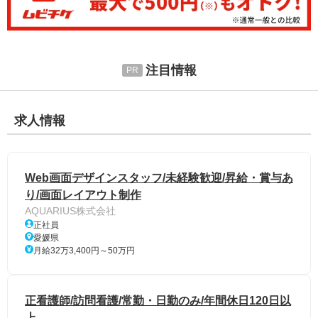
注目情報
求人情報
Web画面デザインスタッフ/未経験歓迎/昇給・賞与あ
り/画面レイアウト制作
AQUARIUS株式会社
正社員
愛媛県
月給32万3,400円～50万円
正看護師/訪問看護/常勤・日勤のみ/年間休日120日以
上