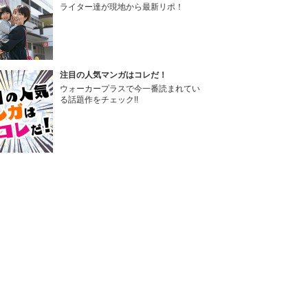
ライター達が現地から最新リポ！
注目の人気マンガはコレだ！
ウォーカープラスで今一番読まれてい
る話題作をチェック!!