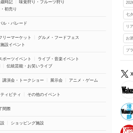
・歳時記
味覚狩り・フルーツ狩り
20
袋・初売り
七
バル・パレード
リ
フリーマーケット
グルメ・フードフェス
お
業施設イベント
プ
スポーツイベント
ライブ・音楽イベント
劇
伝統芸能・お笑いライブ
講演会・トークショー
展示会
アニメ・ゲーム
クティビティ
その他のイベント
了間際
施設
ショッピング施設