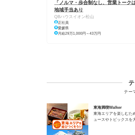
「ノルマ・歩合制なし、営業トークは
地域手当あり
QBハウスイオン松山
正社員
愛媛県
月給29万1,000円～43万円
テ
テー
東海満喫Walker
東海エリアを楽しむた
ュースやトピックスを