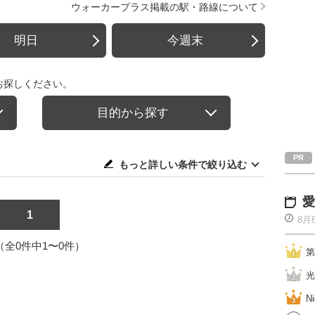
ウォーカープラス掲載の駅・路線について
明日
今週末
お探しください。
目的から探す
もっと詳しい条件で絞り込む
愛
1
8月
1（全0件中1〜0件）
第
光
Ni