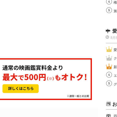
権
第
愛
8月
愛
ク
新
エ
グ
お
四