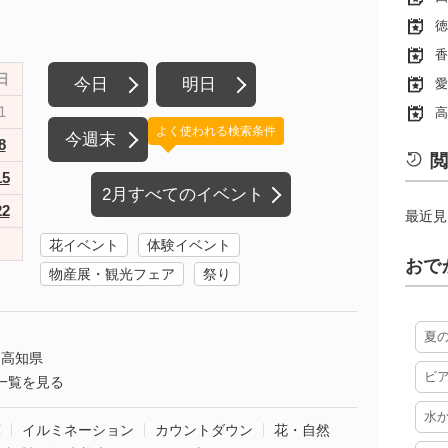
徳
香
日
今日
明日
愛
1
高
よく使われる検索条件
今週末
8
閲
15
2月すべてのイベント
22
最近見
花イベント
体験イベント
おで
物産展・観光フェア
祭り
夏
高知県
ビ
一覧を見る
水
葉
イルミネーション
カウントダウン
花・自然