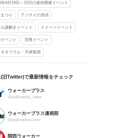
26年9月19日～23日の連休開催イベント
夕まつり
アジサイの見頃
アル謎解きイベント
スイーツイベント
酒イベント
恐竜イベント
ラネタリウム・天体観測
X(旧Twitter)で最新情報をチェック
ウォーカープラス
@walkerplus_news
ウォーカープラス漫画部
@walkerpluscomic
関西ウォーカー