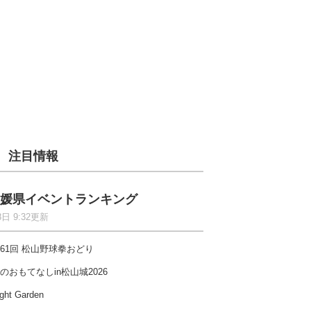
注目情報
媛県イベントランキング
8日 9:32更新
61回 松山野球拳おどり
のおもてなしin松山城2026
ght Garden