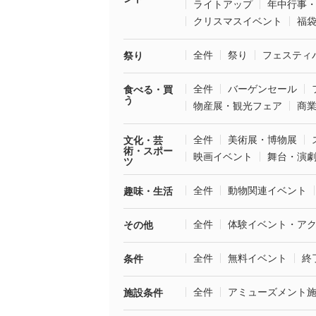
ライトアップ
年中行事
クリスマスイベント
福
全件
祭り
フェスティ
祭り
全件
バーゲンセール
食べる・買
う
物産展・観光フェア
商
全件
美術展・博物展
文化・芸
術・スポー
映画イベント
舞台・演
ツ
全件
動物関連イベント
趣味・生活
全件
体験イベント・ア
その他
全件
無料イベント
終
条件
全件
アミューズメント
施設条件