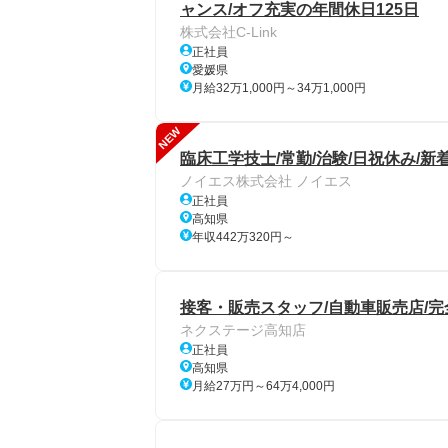
ャンス/オフ充実の年間休日125日
株式会社C-Link
正社員
愛媛県
月給32万1,000円～34万1,000円
NEW
臨床工学技士/常勤/治験/日祝休み/新
ノイエス株式会社 ノイエス
正社員
高知県
年収442万320円～
接客・販売スタッフ/自動車販売店/完
ネクステージ高知店
正社員
高知県
月給27万円～64万4,000円