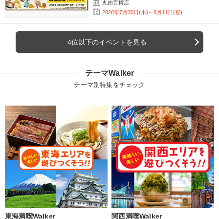
丸由百貨店
2026年7月30日(木)～8月11日(祝)
4位以下のイベントを見る
テーマWalker
テーマ別特集をチェック
東海満喫Walker
関西満喫Walker