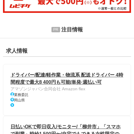
注目情報
求人情報
ドライバー/配達/軽作業・物流系 配送ドライバー 4時
間程度で最大8 400円も可能/単発·週払い可
アマゾンジャパン合同会社 Amazon flex
業務委託
岡山県
日払いOKで即日収入/モニター/「柳井市」「スマホ
で副業」時給1,500円〜/自宅でもできる女性限定の