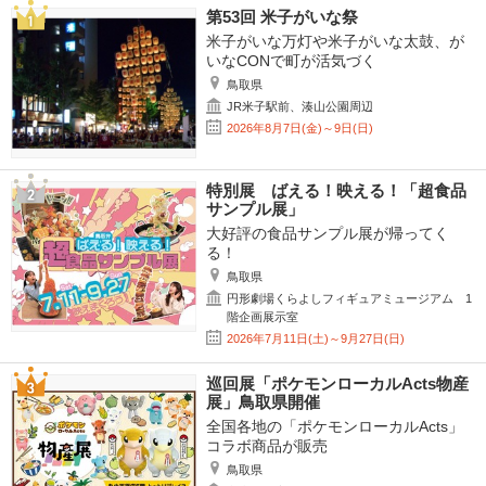
第53回 米子がいな祭
米子がいな万灯や米子がいな太鼓、が
いなCONで町が活気づく
鳥取県
JR米子駅前、湊山公園周辺
2026年8月7日(金)～9日(日)
特別展 ばえる！映える！「超食品
サンプル展」
大好評の食品サンプル展が帰ってく
る！
鳥取県
円形劇場くらよしフィギュアミュージアム 1
階企画展示室
2026年7月11日(土)～9月27日(日)
巡回展「ポケモンローカルActs物産
展」鳥取県開催
全国各地の「ポケモンローカルActs」
コラボ商品が販売
鳥取県