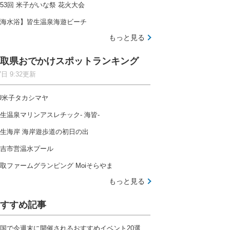
53回 米子がいな祭 花火大会
海水浴】皆生温泉海遊ビーチ
もっと見る
取県おでかけスポットランキング
7日 9:32更新
U米子タカシマヤ
生温泉マリンアスレチック- 海皆-
生海岸 海岸遊歩道の初日の出
吉市営温水プール
取ファームグランピング Moiそらやま
もっと見る
すすめ記事
国で今週末に開催されるおすすめイベント20選