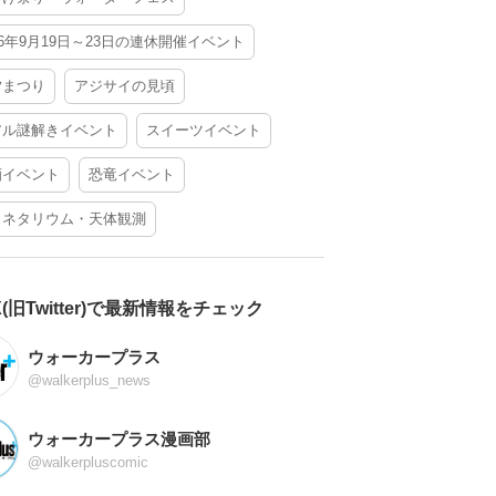
26年9月19日～23日の連休開催イベント
夕まつり
アジサイの見頃
アル謎解きイベント
スイーツイベント
酒イベント
恐竜イベント
ラネタリウム・天体観測
X(旧Twitter)で最新情報をチェック
ウォーカープラス
@walkerplus_news
ウォーカープラス漫画部
@walkerpluscomic