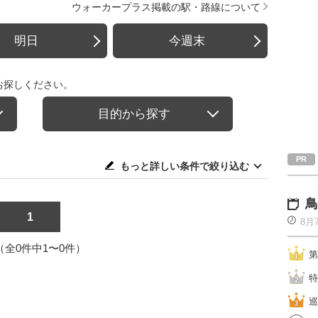
ウォーカープラス掲載の駅・路線について
明日
今週末
お探しください。
目的から探す
もっと詳しい条件で絞り込む
鳥
1
8月
1（全0件中1〜0件）
第
特
巡