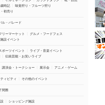
葉
イルミネーション
カウントダウン
花・自然
・歳時記
味覚狩り・フルーツ狩り
袋・初売り
バル・パレード
フリーマーケット
グルメ・フードフェス
業施設イベント
スポーツイベント
ライブ・音楽イベント
劇
伝統芸能・お笑いライブ
講演会・トークショー
展示会
アニメ・ゲーム
クティビティ
その他のイベント
了間際
施設
ショッピング施設