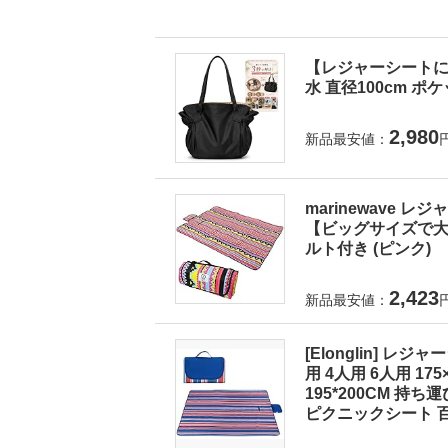
【レジャーシートに
水 直径100cm ポ
2,980
新品最安値：
marinewave 
【ビッグサイズで大人
ルト付き (ピンク)
2,423
新品最安値：
[Elonglin] レ
用 4人用 6人用 175×1
195*200CM 持
ピクニックシート 百