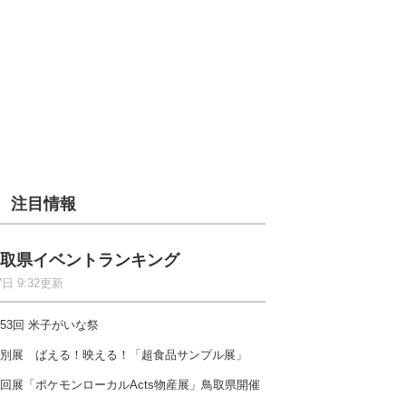
注目情報
取県イベントランキング
7日 9:32更新
53回 米子がいな祭
別展 ばえる！映える！「超食品サンプル展」
回展「ポケモンローカルActs物産展」鳥取県開催