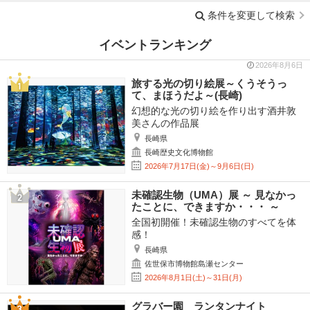
条件を変更して検索
イベントランキング
2026年8月6日
旅する光の切り絵展～くうそうっ
て、まほうだよ～(長崎)
幻想的な光の切り絵を作り出す酒井敦
美さんの作品展
長崎県
長崎歴史文化博物館
2026年7月17日(金)～9月6日(日)
未確認生物（UMA）展 ～ 見なかっ
たことに、できますか・・・ ～
全国初開催！未確認生物のすべてを体
感！
長崎県
佐世保市博物館島瀬センター
2026年8月1日(土)～31日(月)
グラバー園 ランタンナイト