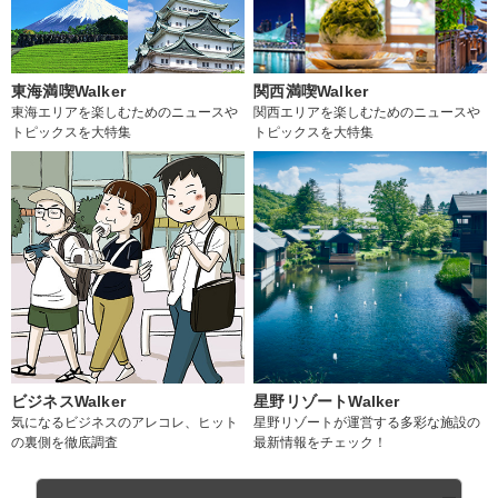
東海満喫Walker
関西満喫Walker
東海エリアを楽しむためのニュースや
関西エリアを楽しむためのニュースや
トピックスを大特集
トピックスを大特集
ビジネスWalker
星野リゾートWalker
気になるビジネスのアレコレ、ヒット
星野リゾートが運営する多彩な施設の
の裏側を徹底調査
最新情報をチェック！