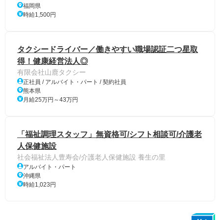
福岡県
時給1,500円
タクシードライバー／働きやすい職場認証二つ星取
得！健康経営法人◎
有限会社山鹿タクシー
正社員 / アルバイト・パート / 契約社員
熊本県
月給25万円～43万円
「福祉調理スタッフ」無資格可/シフト相談可/介護老
人保健施設
社会福祉法人豊寿会/介護老人保健施設 養生の里
アルバイト・パート
沖縄県
時給1,023円