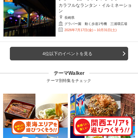
カラフルなランタン・イルミネーショ
ン
長崎県
グラバー園 動く歩道1号機 三浦環広場
2026年7月17日(金)～10月31日(土)
4位以下のイベントを見る
テーマWalker
テーマ別特集をチェック