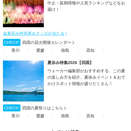
中止・延期情報や人気ランキングなどをお
届け！
金麦花火特等席＆グッズが当たる
CHECK!
四国の花火開催カレンダー
香川
愛媛
徳島
高知
夏休み特集2026【四国】
ウォーカー編集部がおすすめする、この夏
の楽しみ方を紹介。夏休みイベント＆おで
かけスポット情報が盛りだくさん！
CHECK!
四国の夏祭りはこちら
香川
愛媛
徳島
高知