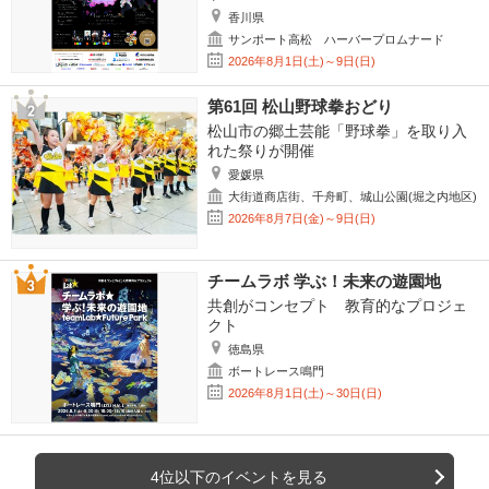
香川県
サンポート高松 ハーバープロムナード
2026年8月1日(土)～9日(日)
第61回 松山野球拳おどり
松山市の郷土芸能「野球拳」を取り入
れた祭りが開催
愛媛県
大街道商店街、千舟町、城山公園(堀之内地区)
2026年8月7日(金)～9日(日)
チームラボ 学ぶ！未来の遊園地
共創がコンセプト 教育的なプロジェ
クト
徳島県
ボートレース鳴門
2026年8月1日(土)～30日(日)
4位以下のイベントを見る