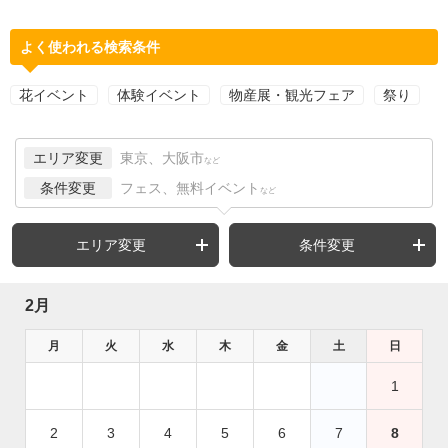
よく使われる検索条件
花イベント
体験イベント
物産展・観光フェア
祭り
エリア変更
東京、大阪市
など
条件変更
フェス、無料イベント
など
エリア変更
条件変更
2月
月
火
水
木
金
土
日
1
2
3
4
5
6
7
8