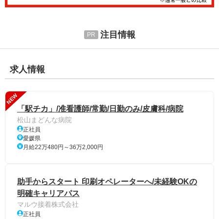
注目情報
求人情報
NEW
「駅チカ」/准看護師/常勤/日勤のみ/皮膚科/病院
松山まどんな病院
正社員
愛媛県
月給22万480円～36万2,000円
助手からスタート 印刷オペレーターへ/未経験OKの
明確キャリアパス
マルウ接着株式会社
正社員