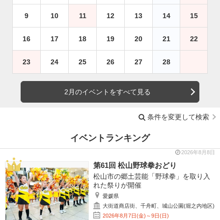
9
10
11
12
13
14
15
16
17
18
19
20
21
22
23
24
25
26
27
28
2月のイベントをすべて見る
条件を変更して検索
イベントランキング
2026年8月8日
第61回 松山野球拳おどり
松山市の郷土芸能「野球拳」を取り入
れた祭りが開催
愛媛県
大街道商店街、千舟町、城山公園(堀之内地区)
2026年8月7日(金)～9日(日)