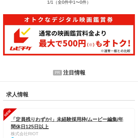
1/1
（全0件中1〜0件）
注目情報
求人情報
NEW
「定員残りわずか!」未経験採用枠/ムービー編集/年
間休日125日以上
株式会社RIOT