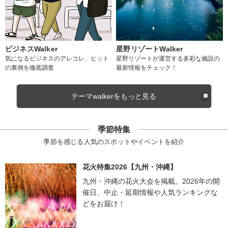
ビジネスWalker
星野リゾートWalker
気になるビジネスのアレコレ、ヒット
星野リゾートが運営する多彩な施設の
の裏側を徹底調査
最新情報をチェック！
テーマwalkerをもっと見る
季節特集
季節を感じる人気のスポットやイベントを紹介
花火特集2026【九州・沖縄】
九州・沖縄の花火大会を掲載。2026年の開
催日、中止・延期情報や人気ランキングな
どをお届け！