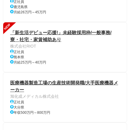
正社員
鹿児島県
月給26万円～45万円
NEW
「新生活デビュー応援!」未経験採用枠/一般事務/
寮・社宅・家賃補助あり
株式会社RIOT
正社員
熊本県
月給25万円～40万円
医療機器製造工場の生産技術開発職/大手医療機器メ
ーカー
旭化成メディカル株式会社
正社員
大分県
年収500万円～800万円