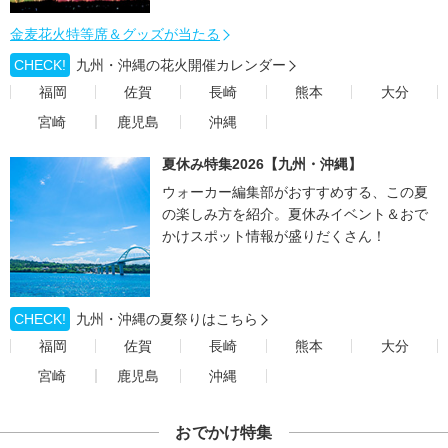
金麦花火特等席＆グッズが当たる
CHECK!
九州・沖縄の花火開催カレンダー
福岡
佐賀
長崎
熊本
大分
宮崎
鹿児島
沖縄
夏休み特集2026【九州・沖縄】
ウォーカー編集部がおすすめする、この夏
の楽しみ方を紹介。夏休みイベント＆おで
かけスポット情報が盛りだくさん！
CHECK!
九州・沖縄の夏祭りはこちら
福岡
佐賀
長崎
熊本
大分
宮崎
鹿児島
沖縄
おでかけ特集