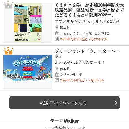
くまもと文学・歴史館10周年記念大
収蔵品展「温故知新ー文学と歴史で
たどるくまもとの記憶2026ー」
文学と歴史でたどるくまもとの歴史
熊本県
くまもと文学・歴史館 展示室1,2
2026年7月17日(金)～9月23日(水)
グリーンランド「ウォーターパー
ク」
水とあそべる7つのプール！
熊本県
グリーンランド
2026年7月4日(土)～9月6日(日)
4位以下のイベントを見る
テーマWalker
テーマ別特集をチェック