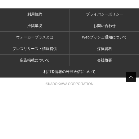
利用規約
プライバシーポリシー
推奨環境
お問い合わせ
ウォーカープラスとは
Webプッシュ通知について
プレスリリース・情報提供
媒体資料
広告掲載について
会社概要
利用者情報の外部送信について
©KADOKAWA CORPORATION