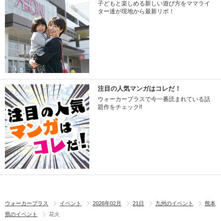
子どもと楽しめる新しい遊び方をママライ
ター達が現地から最新リポ！
注目の人気マンガはコレだ！
ウォーカープラスで今一番読まれている話
題作をチェック!!
ウォーカープラス
イベント
2026年02月
21日
九州のイベント
熊本
県のイベント
花火