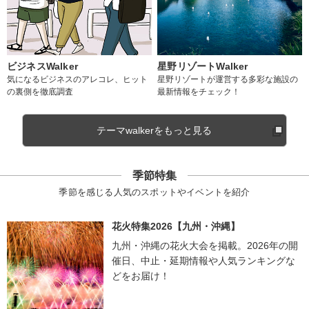
ビジネスWalker
星野リゾートWalker
気になるビジネスのアレコレ、ヒット
星野リゾートが運営する多彩な施設の
の裏側を徹底調査
最新情報をチェック！
テーマwalkerをもっと見る
季節特集
季節を感じる人気のスポットやイベントを紹介
花火特集2026【九州・沖縄】
九州・沖縄の花火大会を掲載。2026年の開
催日、中止・延期情報や人気ランキングな
どをお届け！