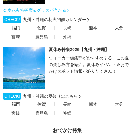
金麦花火特等席＆グッズが当たる
CHECK!
九州・沖縄の花火開催カレンダー
福岡
佐賀
長崎
熊本
大分
宮崎
鹿児島
沖縄
夏休み特集2026【九州・沖縄】
ウォーカー編集部がおすすめする、この夏
の楽しみ方を紹介。夏休みイベント＆おで
かけスポット情報が盛りだくさん！
CHECK!
九州・沖縄の夏祭りはこちら
福岡
佐賀
長崎
熊本
大分
宮崎
鹿児島
沖縄
おでかけ特集