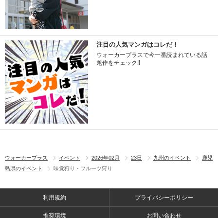
注目の人気マンガはコレだ！
ウォーカープラスで今一番読まれている話
題作をチェック!!
ウォーカープラス
イベント
2026年02月
23日
九州のイベント
鹿児
島県のイベント
味覚狩り・フルーツ狩り
利用規約
プライバシーポリシー
推奨環境
お問い合わせ