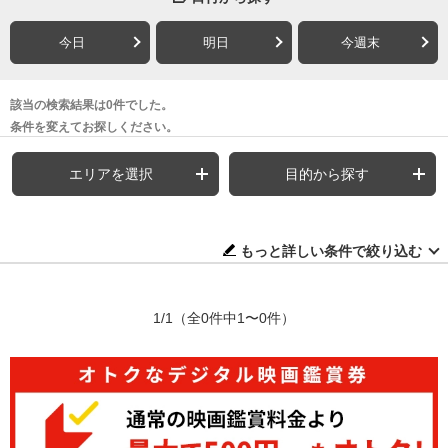
今日
明日
今週末
該当の検索結果は0件でした。
条件を変えてお探しください。
エリアを選択
目的から探す
もっと詳しい条件で絞り込む
1/1
（全0件中1〜0件）