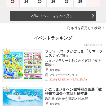
23
24
25
26
27
28
2月のイベントをすべて見る
条件を変更して検索
イベントランキング
2026年8月8日
フラワーパークかごしま 「サマーフ
ェスティバル」
スタンプラリーやわくわく迷路で夏を
満喫！
鹿児島県
フラワーパークかごしま
2026年7月1日(水)～8月31日(月)
かごしまメルヘン館特別企画展「教
科書で出会う童話と絵本展」
教科書で出会う童話と絵本展
鹿児島県