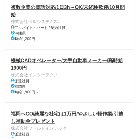
複数企業の電話対応/1日3h～OK/未経験歓迎/10月開
始
株式会社ベルシステム24
アルバイト・パート / 契約社員
沖縄県
時給1,200円
機械CADオペレーター/大手自動車メーカー/高時給
1900円
株式会社インターテクノ
派遣社員
福岡県
時給1,900円～
福岡へGO/綺麗な社宅は1万円/やさしい軽作業/引越
し補助金プレゼント
株式会社ワールドインテック
派遣社員