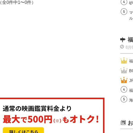
1（全0件中1〜0件）
砂
マ
ル
福
8月
福
B
J
福
海
お