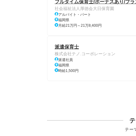
フルタイム保育士/ボーナスあり/ブ
社会福祉法人厚徳会大日保育園
アルバイト・パート
福岡県
月給21万円～21万8,400円
派遣保育士
株式会社テノ.コーポレーション
派遣社員
福岡県
時給1,500円
テ
テー