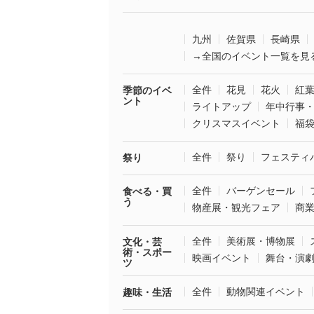
九州
佐賀県
長崎県
→全国のイベント一覧を見
全件
花見
花火
紅
季節のイベ
ント
ライトアップ
年中行事
クリスマスイベント
福
全件
祭り
フェスティ
祭り
全件
バーゲンセール
食べる・買
う
物産展・観光フェア
商
全件
美術展・博物展
文化・芸
術・スポー
映画イベント
舞台・演
ツ
全件
動物関連イベント
趣味・生活