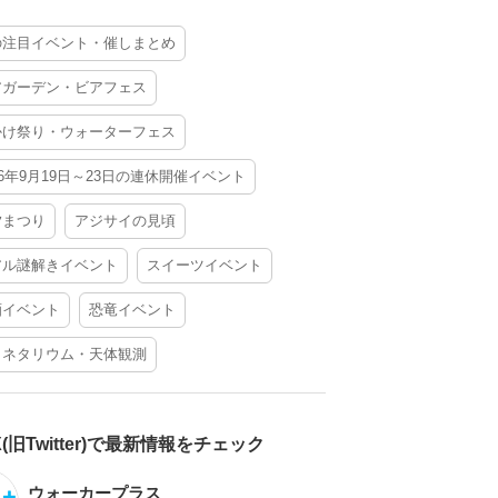
の注目イベント・催しまとめ
アガーデン・ビアフェス
かけ祭り・ウォーターフェス
26年9月19日～23日の連休開催イベント
夕まつり
アジサイの見頃
アル謎解きイベント
スイーツイベント
酒イベント
恐竜イベント
ラネタリウム・天体観測
X(旧Twitter)で最新情報をチェック
ウォーカープラス