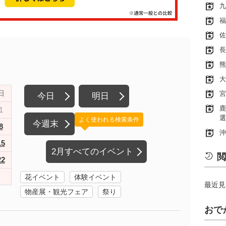
九
福
佐
長
熊
大
日
宮
今日
明日
鹿
1
選
よく使われる検索条件
今週末
8
沖
15
2月すべてのイベント
閲
22
花イベント
体験イベント
最近見
物産展・観光フェア
祭り
おで