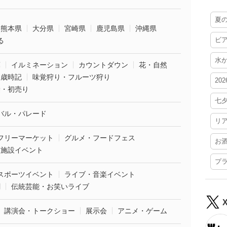
夏
熊本県
大分県
宮崎県
鹿児島県
沖縄県
ビ
る
水
葉
イルミネーション
カウントダウン
花・自然
・歳時記
味覚狩り・フルーツ狩り
20
袋・初売り
七
バル・パレード
リ
フリーマーケット
グルメ・フードフェス
お
業施設イベント
プ
スポーツイベント
ライブ・音楽イベント
劇
伝統芸能・お笑いライブ
講演会・トークショー
展示会
アニメ・ゲーム