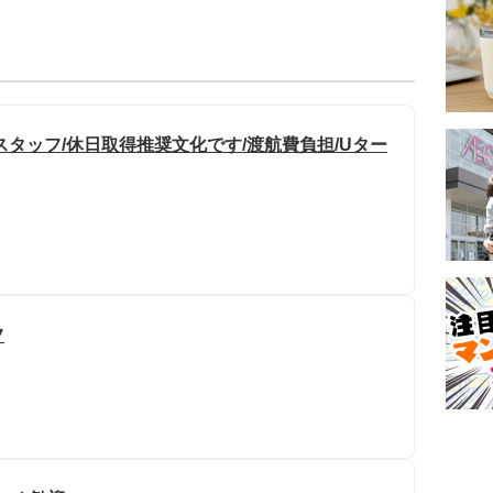
タッフ/休日取得推奨文化です/渡航費負担/Uター
フ