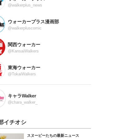
@walkerplus_news
ウォーカープラス漫画部
@walkerpluscomic
関西ウォーカー
@KansaiWalkers
東海ウォーカー
@TokaiWalkers
キャラWalker
@chara_walker_
部イチオシ
スヌーピーたちの最新ニュース