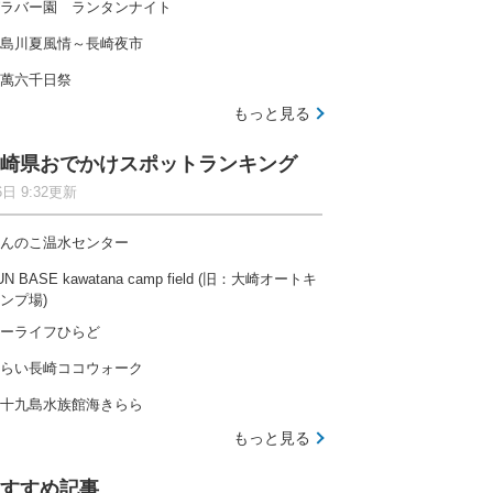
ラバー園 ランタンナイト
島川夏風情～長崎夜市
萬六千日祭
もっと見る
崎県おでかけスポットランキング
6日 9:32更新
んのこ温水センター
UN BASE kawatana camp field (旧：大崎オートキ
ンプ場)
ーライフひらど
らい長崎ココウォーク
十九島水族館海きらら
もっと見る
すすめ記事