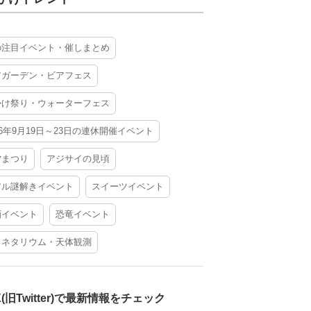
の注目イベント・催しまとめ
アガーデン・ビアフェス
かけ祭り・ウォーターフェス
26年9月19日～23日の連休開催イベント
夕まつり
アジサイの見頃
アル謎解きイベント
スイーツイベント
酒イベント
恐竜イベント
ラネタリウム・天体観測
X(旧Twitter)で最新情報をチェック