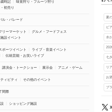
・歳時記
味覚狩り・フルーツ狩り
袋・初売り
夏
バル・パレード
ビ
フリーマーケット
グルメ・フードフェス
水
業施設イベント
20
スポーツイベント
ライブ・音楽イベント
劇
伝統芸能・お笑いライブ
七
リ
講演会・トークショー
展示会
アニメ・ゲーム
お
クティビティ
その他のイベント
プ
了間際
施設
ショッピング施設