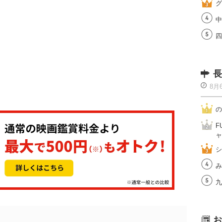
グ
中
四
長
8月
の
F
ャ
シ
み
九
お