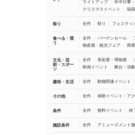
ライトアップ
年中行事
クリスマスイベント
福
全件
祭り
フェスティ
祭り
全件
バーゲンセール
食べる・買
う
物産展・観光フェア
商
全件
美術展・博物展
文化・芸
術・スポー
映画イベント
舞台・演
ツ
全件
動物関連イベント
趣味・生活
全件
体験イベント・ア
その他
全件
無料イベント
終
条件
全件
アミューズメント
施設条件