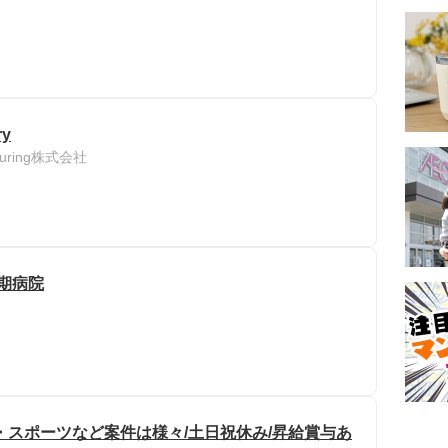
ry
acturing株式会社
期病院
・スポーツなど案件は様々/土日祝休み/昇給賞与あ