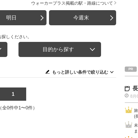
ウォーカープラス掲載の駅・路線について
明日
今週末
お探しください。
目的から探す
もっと詳しい条件で絞り込む
長
1
8月
1（全0件中1〜0件）
旅
(
未
ま