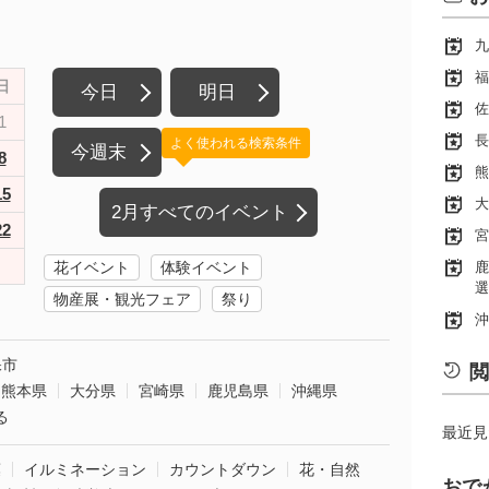
九
福
日
今日
明日
佐
1
長
よく使われる検索条件
今週末
8
熊
15
大
2月すべてのイベント
22
宮
花イベント
体験イベント
鹿
選
物産展・観光フェア
祭り
沖
保市
閲
熊本県
大分県
宮崎県
鹿児島県
沖縄県
る
最近見
葉
イルミネーション
カウントダウン
花・自然
おで