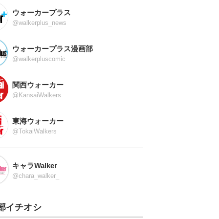
ウォーカープラス
@walkerplus_news
ウォーカープラス漫画部
@walkerpluscomic
関西ウォーカー
@KansaiWalkers
東海ウォーカー
@TokaiWalkers
キャラWalker
@chara_walker_
部イチオシ