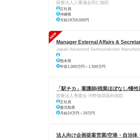
医療法人八重瀬会同仁病院
正社員
沖縄県
月給19万8,000円
NEW
Manager External Affairs & Secreta
Japan Advanced Semiconductor Manuf
熊本県
年収1,000万円～1,500万円
「駅チカ」看護師/残業ほぼなし/慢性
医療法人秀愛会 沖野循環器科病院
正社員
鹿児島県
月給24万円～29万円
法人向け企画提案営業/空港・自治体