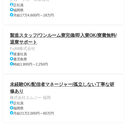
正社員
福岡県
月給17万4,600円～18万円
製造スタッフ/ワンルーム寮完備/即入寮OK/寮費無料/
退寮サポート
Fulfill株式会社
派遣社員
鹿児島県
時給1,800円～2,250円
未経験OK/配信者マネージャー/孤立しない丁寧な研
修あり
株式会社エムジー 福岡
正社員
福岡県
月給21万2,000円～60万円