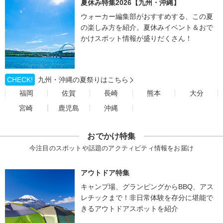
夏休み特集2026【九州・沖縄】
ウォーカー編集部がおすすめする、この夏
の楽しみ方を紹介。夏休みイベント＆おで
かけスポット情報が盛りだくさん！
CHECK!
九州・沖縄の夏祭りはこちら
福岡
佐賀
長崎
熊本
大分
宮崎
鹿児島
沖縄
おでかけ特集
今注目のスポットや話題のアクティビティ情報をお届け
アウトドア特集
キャンプ場、グランピングからBBQ、アス
レチックまで！非日常体験を存分に堪能で
きるアウトドアスポットを紹介