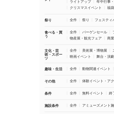
ライトアップ
年中行事
クリスマスイベント
福
全件
祭り
フェスティ
祭り
全件
バーゲンセール
食べる・買
う
物産展・観光フェア
商
全件
美術展・博物展
文化・芸
術・スポー
映画イベント
舞台・演
ツ
全件
動物関連イベント
趣味・生活
全件
体験イベント・ア
その他
全件
無料イベント
終
条件
全件
アミューズメント
施設条件