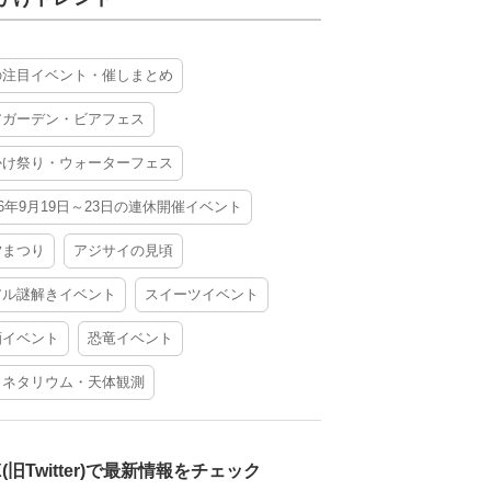
の注目イベント・催しまとめ
アガーデン・ビアフェス
かけ祭り・ウォーターフェス
26年9月19日～23日の連休開催イベント
夕まつり
アジサイの見頃
アル謎解きイベント
スイーツイベント
酒イベント
恐竜イベント
ラネタリウム・天体観測
X(旧Twitter)で最新情報をチェック