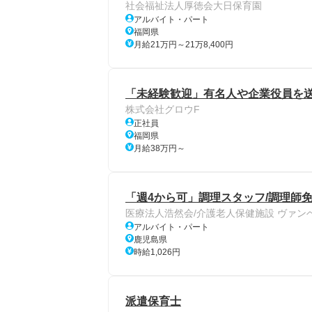
社会福祉法人厚徳会大日保育園
アルバイト・パート
福岡県
月給21万円～21万8,400円
「未経験歓迎」有名人や企業役員を送
株式会社グロウF
正社員
福岡県
月給38万円～
「週4から可」調理スタッフ/調理師免
医療法人浩然会/介護老人保健施設 ヴァン
アルバイト・パート
鹿児島県
時給1,026円
派遣保育士