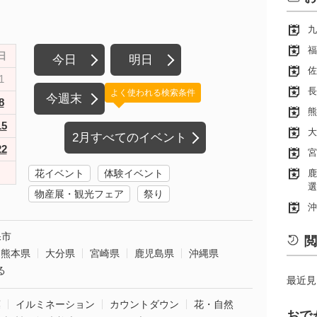
九
福
日
今日
明日
佐
1
長
よく使われる検索条件
今週末
8
熊
15
大
2月すべてのイベント
22
宮
花イベント
体験イベント
鹿
選
物産展・観光フェア
祭り
沖
保市
閲
熊本県
大分県
宮崎県
鹿児島県
沖縄県
る
最近見
葉
イルミネーション
カウントダウン
花・自然
おで