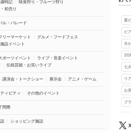
・歳時記
味覚狩り・フルーツ狩り
袋・初売り
夏
バル・パレード
ビ
フリーマーケット
グルメ・フードフェス
水
業施設イベント
20
スポーツイベント
ライブ・音楽イベント
劇
伝統芸能・お笑いライブ
七
リ
講演会・トークショー
展示会
アニメ・ゲーム
お
クティビティ
その他のイベント
プ
了間際
施設
ショッピング施設