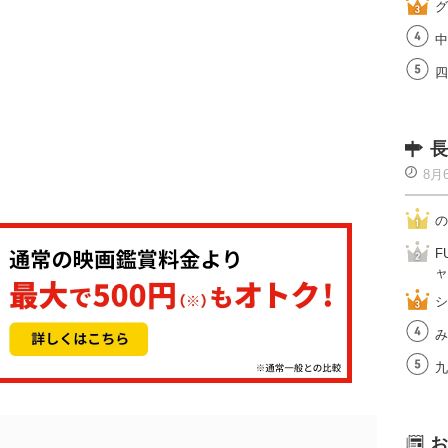
グ
中
四
長
8月
の
F
ャ
シ
み
九
お