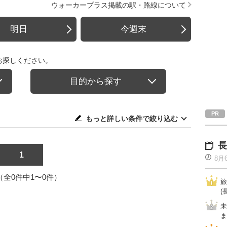
ウォーカープラス掲載の駅・路線について
明日
今週末
お探しください。
目的から探す
もっと詳しい条件で絞り込む
長
1
8月
1（全0件中1〜0件）
旅
(
未
ま