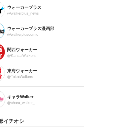
ウォーカープラス
@walkerplus_news
ウォーカープラス漫画部
@walkerpluscomic
関西ウォーカー
@KansaiWalkers
東海ウォーカー
@TokaiWalkers
キャラWalker
@chara_walker_
部イチオシ