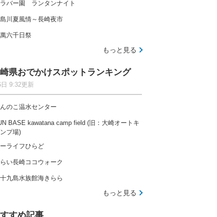
ラバー園 ランタンナイト
島川夏風情～長崎夜市
萬六千日祭
もっと見る
崎県おでかけスポットランキング
6日 9:32更新
んのこ温水センター
UN BASE kawatana camp field (旧：大崎オートキ
ンプ場)
ーライフひらど
らい長崎ココウォーク
十九島水族館海きらら
もっと見る
すすめ記事