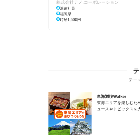
株式会社テノ.コーポレーション
派遣社員
福岡県
時給1,500円
テ
テー
東海満喫Walker
東海エリアを楽しむた
ュースやトピックスを