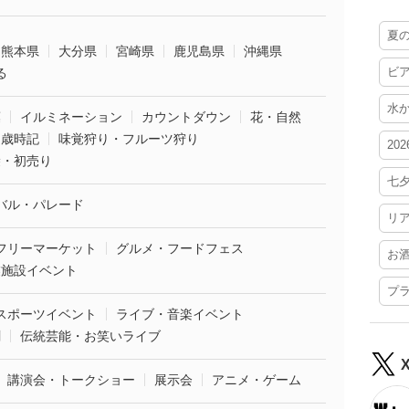
夏
熊本県
大分県
宮崎県
鹿児島県
沖縄県
ビ
る
水
葉
イルミネーション
カウントダウン
花・自然
・歳時記
味覚狩り・フルーツ狩り
20
袋・初売り
七
バル・パレード
リ
フリーマーケット
グルメ・フードフェス
お
業施設イベント
プ
スポーツイベント
ライブ・音楽イベント
劇
伝統芸能・お笑いライブ
講演会・トークショー
展示会
アニメ・ゲーム