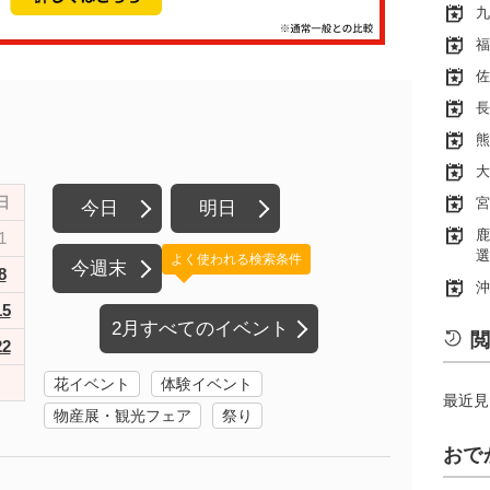
九
福
佐
長
熊
大
日
宮
今日
明日
鹿
1
選
よく使われる検索条件
今週末
8
沖
15
2月すべてのイベント
閲
22
花イベント
体験イベント
最近見
物産展・観光フェア
祭り
おで