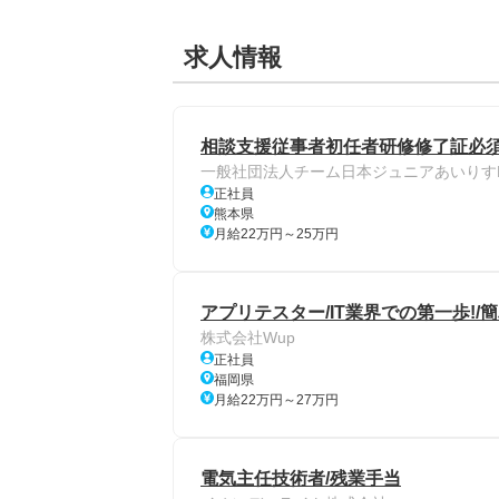
求人情報
相談支援従事者初任者研修修了証必須
一般社団法人チーム日本ジュニアあいりすBr
正社員
熊本県
月給22万円～25万円
アプリテスター/IT業界での第一歩!/簡
株式会社Wup
正社員
福岡県
月給22万円～27万円
電気主任技術者/残業手当