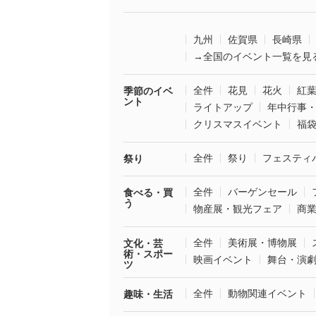
九州
佐賀県
長崎県
→全国のイベント一覧を見
全件
花見
花火
紅
季節のイベ
ント
ライトアップ
年中行事
クリスマスイベント
福
全件
祭り
フェスティ
祭り
全件
バーゲンセール
食べる・買
う
物産展・観光フェア
商
全件
美術展・博物展
文化・芸
術・スポー
映画イベント
舞台・演
ツ
全件
動物関連イベント
趣味・生活