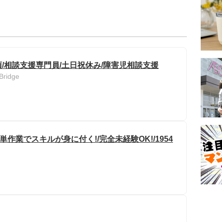
/相談支援専門員/土日祝休み/障害児相談支援
idge
単作業でスキルが身に付く!/完全未経験OK!/1954