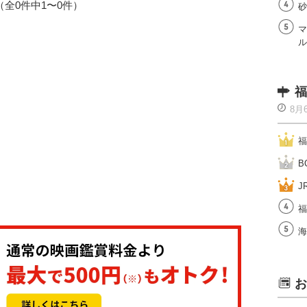
1（全0件中1〜0件）
砂
マ
ル
福
8月
福
B
J
福
海
お