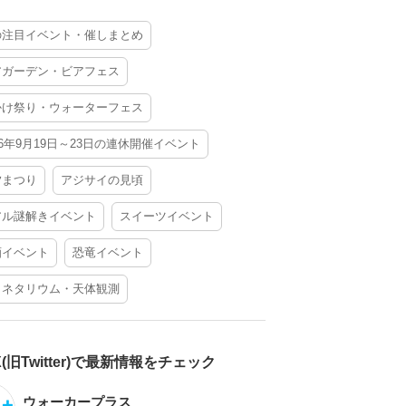
の注目イベント・催しまとめ
アガーデン・ビアフェス
かけ祭り・ウォーターフェス
26年9月19日～23日の連休開催イベント
夕まつり
アジサイの見頃
アル謎解きイベント
スイーツイベント
酒イベント
恐竜イベント
ラネタリウム・天体観測
X(旧Twitter)で最新情報をチェック
ウォーカープラス