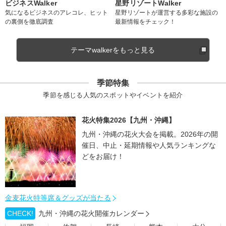
ビジネスWalker
星野リゾートWalker
気になるビジネスのアレコレ、ヒット
星野リゾートが運営する多彩な施設の
の裏側を徹底調査
最新情報をチェック！
テーマwalkerをもっと見る
季節特集
季節を感じる人気のスポットやイベントを紹介
花火特集2026【九州・沖縄】
九州・沖縄の花火大会を掲載。2026年の開
催日、中止・延期情報や人気ランキングな
どをお届け！
金麦花火特等席＆グッズが当たる
CHECK!
九州・沖縄の花火開催カレンダー