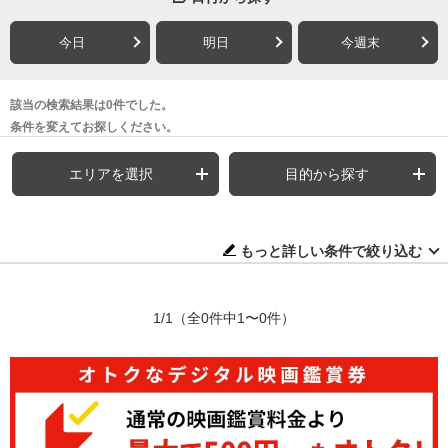
今日
明日
今週末
該当の検索結果は0件でした。
条件を変えてお探しください。
エリアを選択
目的から探す
もっと詳しい条件で絞り込む
1/1
（全0件中1〜0件）