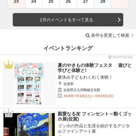
23
24
25
26
27
28
2月のイベントをすべて見る
条件を変更して検索
イベントランキング
2026年8月9日
夏のやきもの体験フェスタ 遊びと
学びと体験と!
夏休み子どもわくわく体験！
佐賀県
佐賀県立九州陶磁文化館
2026年7月18日(土)～8月23日(日)
親愛なる友 フィンセント～動くゴッ
ホ展(佐賀)
ゴッホの作品と生涯を紹介するデジタ
ルファインアート展