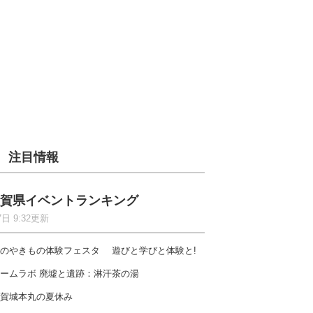
注目情報
賀県イベントランキング
7日 9:32更新
のやきもの体験フェスタ 遊びと学びと体験と!
ームラボ 廃墟と遺跡：淋汗茶の湯
賀城本丸の夏休み