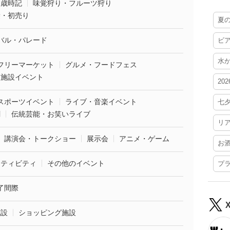
・歳時記
味覚狩り・フルーツ狩り
袋・初売り
夏
バル・パレード
ビ
水
フリーマーケット
グルメ・フードフェス
業施設イベント
20
スポーツイベント
ライブ・音楽イベント
七
劇
伝統芸能・お笑いライブ
リ
講演会・トークショー
展示会
アニメ・ゲーム
お
クティビティ
その他のイベント
プ
了間際
施設
ショッピング施設