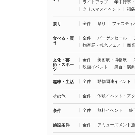
ライトアップ
年中行事
クリスマスイベント
福
全件
祭り
フェスティ
祭り
全件
バーゲンセール
食べる・買
う
物産展・観光フェア
商
全件
美術展・博物展
文化・芸
術・スポー
映画イベント
舞台・演
ツ
全件
動物関連イベント
趣味・生活
全件
体験イベント・ア
その他
全件
無料イベント
終
条件
全件
アミューズメント
施設条件