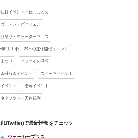
の注目イベント・催しまとめ
アガーデン・ビアフェス
かけ祭り・ウォーターフェス
26年9月19日～23日の連休開催イベント
夕まつり
アジサイの見頃
アル謎解きイベント
スイーツイベント
酒イベント
恐竜イベント
ラネタリウム・天体観測
X(旧Twitter)で最新情報をチェック
ウォーカープラス