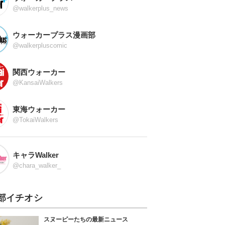
@walkerplus_news
ウォーカープラス漫画部
@walkerpluscomic
関西ウォーカー
@KansaiWalkers
東海ウォーカー
@TokaiWalkers
キャラWalker
@chara_walker_
部イチオシ
スヌーピーたちの最新ニュース