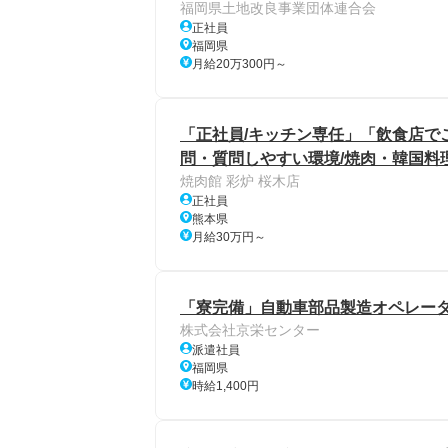
福岡県土地改良事業団体連合会
正社員
福岡県
月給20万300円～
「正社員/キッチン専任」「飲食店で
問・質問しやすい環境/焼肉・韓国料
焼肉館 彩炉 桜木店
正社員
熊本県
月給30万円～
「寮完備」自動車部品製造オペレータ
株式会社京栄センター
派遣社員
福岡県
時給1,400円