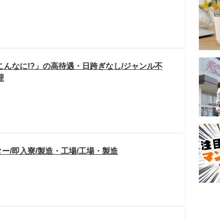
こんなに!?」の高待遇・日跨ぎなし/ジャンル不
理
ー/即入寮/製造・工場/工場・製造