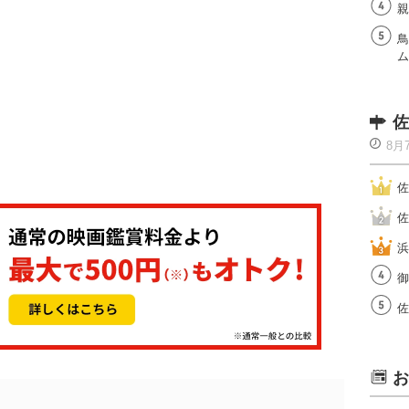
親
鳥
ム
佐
8月
佐
佐
浜
御
佐
お