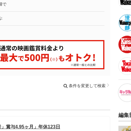
婦で
ぶ
条件を変更して検索
編集
賞与4.95ヶ月」年休123日