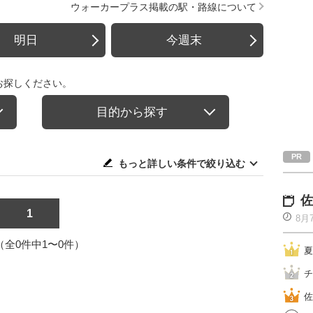
ウォーカープラス掲載の駅・路線について
明日
今週末
お探しください。
目的から探す
もっと詳しい条件で絞り込む
佐
1
8月
1（全0件中1〜0件）
夏
チ
佐