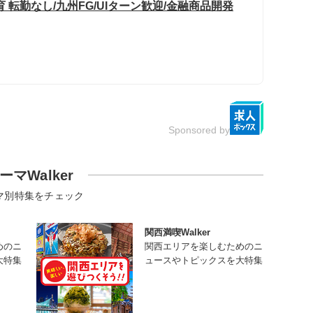
転勤なし/九州FG/UIターン歓迎/金融商品開発
Sponsored by
ーマWalker
マ別特集をチェック
関西満喫Walker
めのニ
関西エリアを楽しむためのニ
大特集
ュースやトピックスを大特集