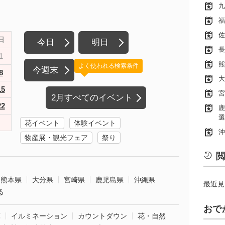
九
福
佐
日
今日
明日
長
1
熊
よく使われる検索条件
今週末
8
大
15
宮
2月すべてのイベント
22
鹿
選
花イベント
体験イベント
沖
物産展・観光フェア
祭り
閲
熊本県
大分県
宮崎県
鹿児島県
沖縄県
最近見
る
おで
葉
イルミネーション
カウントダウン
花・自然