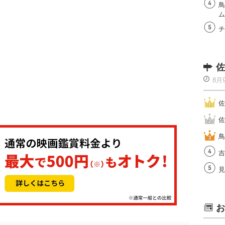
鳥
ム
チ
佐
8月
佐
佐
鳥
吉
見
お