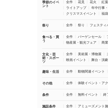
全件
花見
花火
紅
季節のイベ
ント
ライトアップ
年中行事
クリスマスイベント
福
全件
祭り
フェスティ
祭り
全件
バーゲンセール
食べる・買
う
物産展・観光フェア
商
全件
美術展・博物展
文化・芸
術・スポー
映画イベント
舞台・演
ツ
全件
動物関連イベント
趣味・生活
全件
体験イベント・ア
その他
全件
無料イベント
終
条件
全件
アミューズメント
施設条件