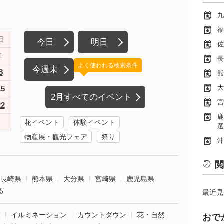
九
福
日
今日
明日
佐
1
長
よく使われる検索条件
今週末
8
熊
大
15
2月すべてのイベント
宮
22
鹿
花イベント
体験イベント
選
物産展・観光フェア
祭り
沖
閲
長崎県
熊本県
大分県
宮崎県
鹿児島県
る
最近見
葉
イルミネーション
カウントダウン
花・自然
おで