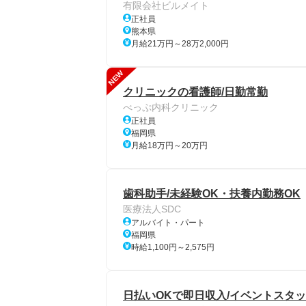
有限会社ビルメイト
正社員
熊本県
月給21万円～28万2,000円
NEW
クリニックの看護師/日勤常勤
べっぷ内科クリニック
正社員
福岡県
月給18万円～20万円
歯科助手/未経験OK・扶養内勤務OK
医療法人SDC
アルバイト・パート
福岡県
時給1,100円～2,575円
日払いOKで即日収入/イベントスタッ