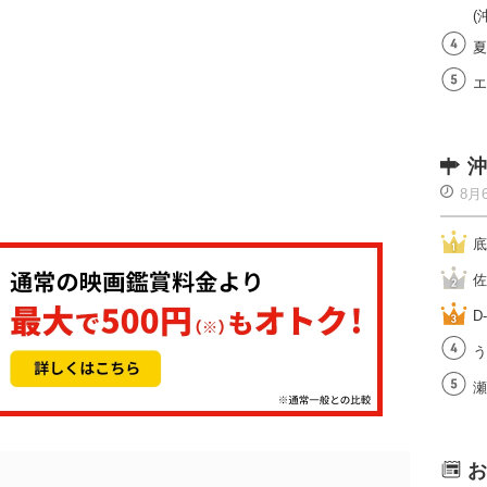
(
夏
エ
沖
8月
底
佐
D
う
瀬
お