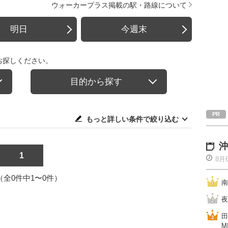
ウォーカープラス掲載の駅・路線について
明日
今週末
お探しください。
目的から探す
もっと詳しい条件で絞り込む
沖
1
8月
1（全0件中1〜0件）
南
夜
田
M