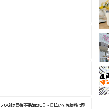
フ/来社&面接不要/激短1日～日払いでお給料は即