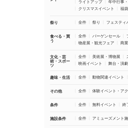
ライトアップ
年中行事
クリスマスイベント
福
全件
祭り
フェスティ
祭り
全件
バーゲンセール
食べる・買
う
物産展・観光フェア
商
全件
美術展・博物展
文化・芸
術・スポー
映画イベント
舞台・演
ツ
全件
動物関連イベント
趣味・生活
全件
体験イベント・ア
その他
全件
無料イベント
終
条件
全件
アミューズメント
施設条件