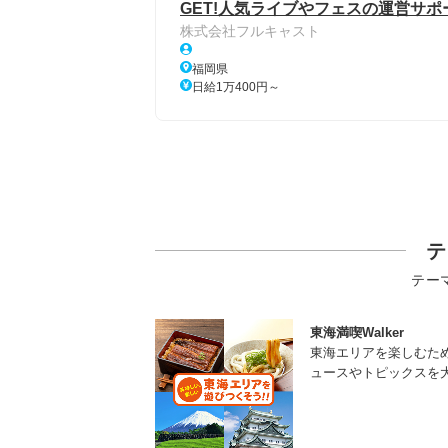
GET!人気ライブやフェスの運営サポ
株式会社フルキャスト
福岡県
日給1万400円～
テ
テー
東海満喫Walker
東海エリアを楽しむた
ュースやトピックスを