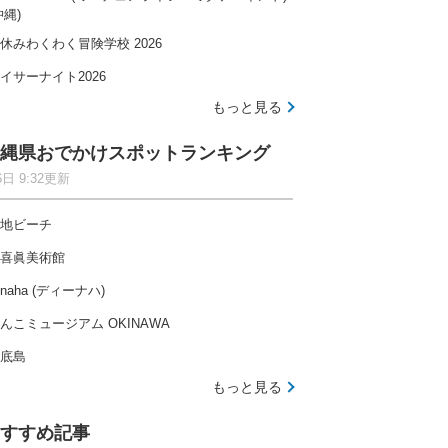
沖縄)
休みわくわく冒険学校 2026
イサーナイト2026
もっと見る
縄県おでかけスポットランキング
6日 9:32更新
地ビーチ
喜眞美術館
-naha (ディーナハ)
んこミュージアム OKINAWA
底島
もっと見る
すすめ記事