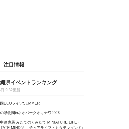
注目情報
縄県イベントランキング
6日 9:32更新
国ECOライツSUMMER
の動物園inネオパークオキナワ2026
中達也展 みたてのくみたて MINIATURE LIFE・
ITATE MIND(ミニチュアライフ・ミタテマインド)