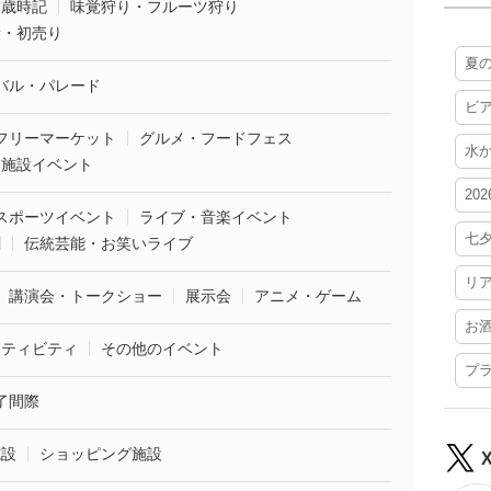
・歳時記
味覚狩り・フルーツ狩り
袋・初売り
夏
バル・パレード
ビ
フリーマーケット
グルメ・フードフェス
水
業施設イベント
20
スポーツイベント
ライブ・音楽イベント
七
劇
伝統芸能・お笑いライブ
リ
講演会・トークショー
展示会
アニメ・ゲーム
お
クティビティ
その他のイベント
プ
了間際
施設
ショッピング施設