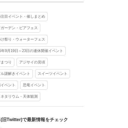
の注目イベント・催しまとめ
アガーデン・ビアフェス
かけ祭り・ウォーターフェス
26年9月19日～23日の連休開催イベント
夕まつり
アジサイの見頃
アル謎解きイベント
スイーツイベント
酒イベント
恐竜イベント
ラネタリウム・天体観測
X(旧Twitter)で最新情報をチェック