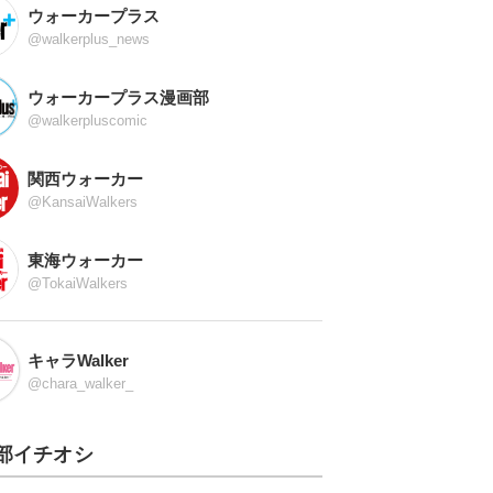
ウォーカープラス
@walkerplus_news
ウォーカープラス漫画部
@walkerpluscomic
関西ウォーカー
@KansaiWalkers
東海ウォーカー
@TokaiWalkers
キャラWalker
@chara_walker_
部イチオシ