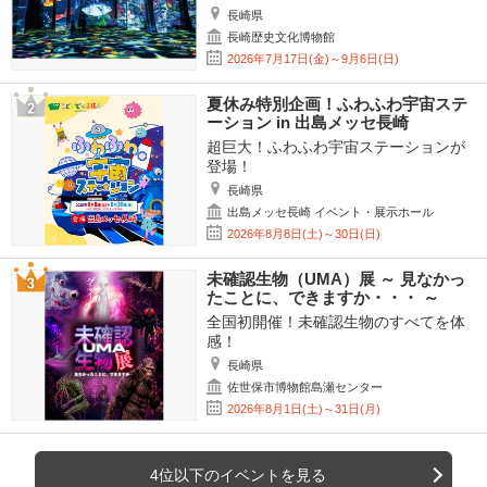
長崎県
長崎歴史文化博物館
2026年7月17日(金)～9月6日(日)
夏休み特別企画！ふわふわ宇宙ステ
ーション in 出島メッセ長崎
超巨大！ふわふわ宇宙ステーションが
登場！
長崎県
出島メッセ長崎 イベント・展示ホール
2026年8月8日(土)～30日(日)
未確認生物（UMA）展 ～ 見なかっ
たことに、できますか・・・ ～
全国初開催！未確認生物のすべてを体
感！
長崎県
佐世保市博物館島瀬センター
2026年8月1日(土)～31日(月)
4位以下のイベントを見る