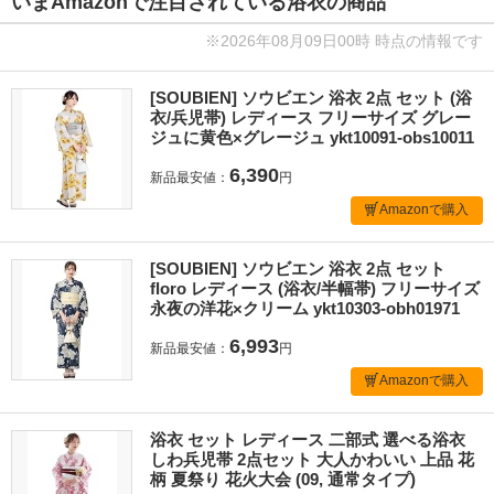
いまAmazonで注目されている浴衣の商品
※2026年08月09日00時 時点の情報です
[SOUBIEN] ソウビエン 浴衣 2点 セット (浴
衣/兵児帯) レディース フリーサイズ グレー
ジュに黄色×グレージュ ykt10091-obs10011
6,390
新品最安値：
円
Amazonで購入
[SOUBIEN] ソウビエン 浴衣 2点 セット
floro レディース (浴衣/半幅帯) フリーサイズ
永夜の洋花×クリーム ykt10303-obh01971
6,993
新品最安値：
円
Amazonで購入
浴衣 セット レディース 二部式 選べる浴衣
しわ兵児帯 2点セット 大人かわいい 上品 花
柄 夏祭り 花火大会 (09, 通常タイプ)