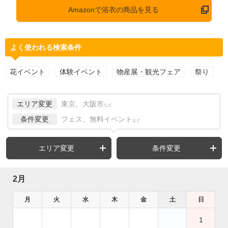
Amazonで浴衣の商品を見る
よく使われる検索条件
花イベント
体験イベント
物産展・観光フェア
祭り
エリア変更
東京、大阪市
など
条件変更
フェス、無料イベント
など
エリア変更
条件変更
2月
月
火
水
木
金
土
日
1