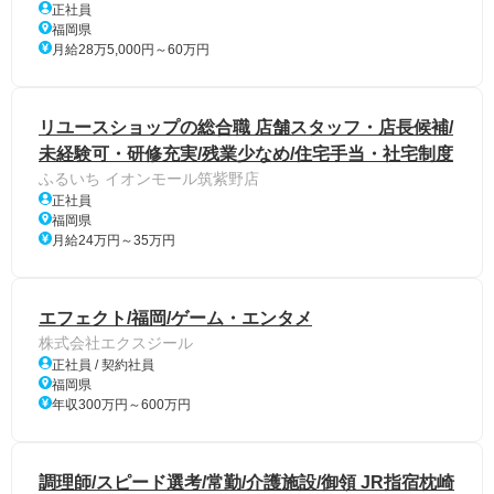
正社員
福岡県
月給28万5,000円～60万円
リユースショップの総合職 店舗スタッフ・店長候補/
未経験可・研修充実/残業少なめ/住宅手当・社宅制度
ふるいち イオンモール筑紫野店
正社員
福岡県
月給24万円～35万円
エフェクト/福岡/ゲーム・エンタメ
株式会社エクスジール
正社員 / 契約社員
福岡県
年収300万円～600万円
調理師/スピード選考/常勤/介護施設/御領 JR指宿枕崎