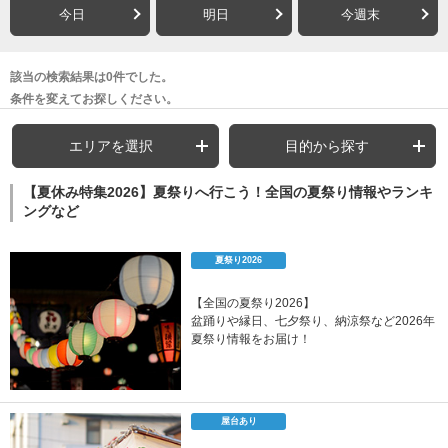
今日
明日
今週末
該当の検索結果は0件でした。
条件を変えてお探しください。
エリアを選択
目的から探す
【夏休み特集2026】夏祭りへ行こう！全国の夏祭り情報やランキ
ングなど
夏祭り2026
【全国の夏祭り2026】
盆踊りや縁日、七夕祭り、納涼祭など2026年
夏祭り情報をお届け！
屋台あり