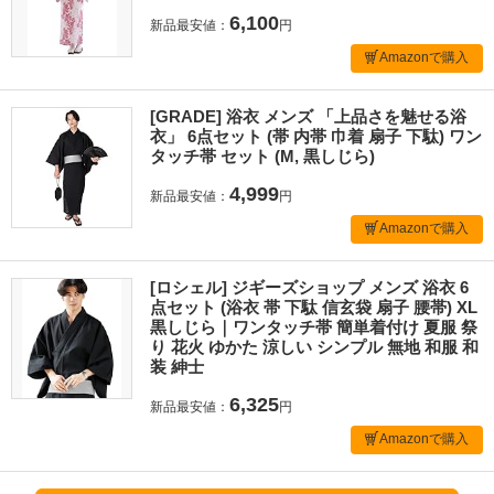
6,100
新品最安値：
円
Amazonで購入
[GRADE] 浴衣 メンズ 「上品さを魅せる浴
衣」 6点セット (帯 内帯 巾着 扇子 下駄) ワン
タッチ帯 セット (M, 黒しじら)
4,999
新品最安値：
円
Amazonで購入
[ロシェル] ジギーズショップ メンズ 浴衣 6
点セット (浴衣 帯 下駄 信玄袋 扇子 腰帯) XL
黒しじら｜ワンタッチ帯 簡単着付け 夏服 祭
り 花火 ゆかた 涼しい シンプル 無地 和服 和
装 紳士
6,325
新品最安値：
円
Amazonで購入