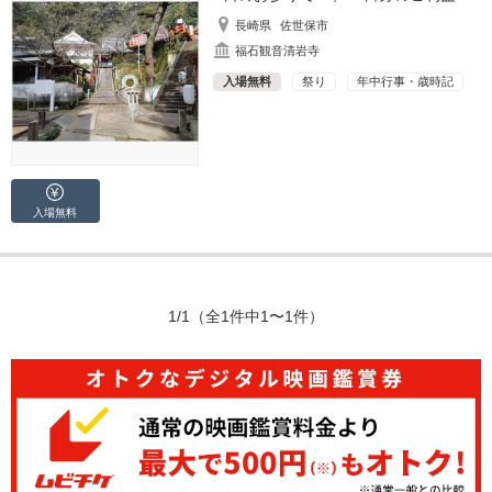
長崎県
佐世保市
福石観音清岩寺
入場無料
祭り
年中行事・歳時記
入場無料
1/1
（全1件中1〜1件）