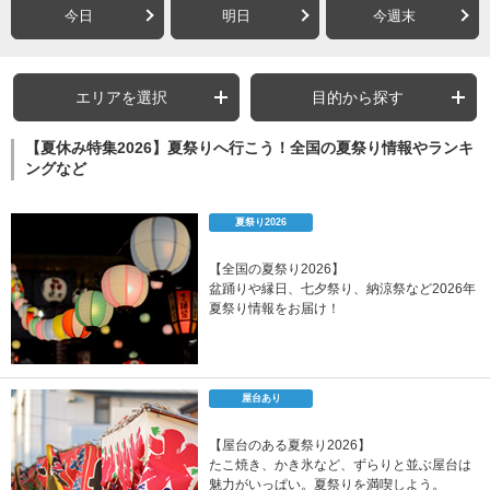
今日
明日
今週末
エリアを選択
目的から探す
【夏休み特集2026】夏祭りへ行こう！全国の夏祭り情報やランキ
ングなど
夏祭り2026
【全国の夏祭り2026】
盆踊りや縁日、七夕祭り、納涼祭など2026年
夏祭り情報をお届け！
屋台あり
【屋台のある夏祭り2026】
たこ焼き、かき氷など、ずらりと並ぶ屋台は
魅力がいっぱい。夏祭りを満喫しよう。