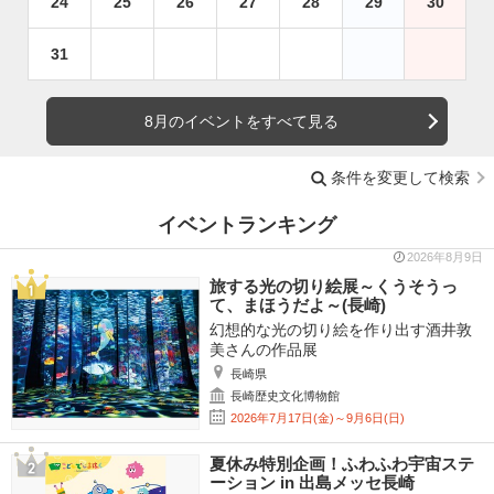
24
25
26
27
28
29
30
31
8月のイベントをすべて見る
条件を変更して検索
イベントランキング
2026年8月9日
旅する光の切り絵展～くうそうっ
て、まほうだよ～(長崎)
幻想的な光の切り絵を作り出す酒井敦
美さんの作品展
長崎県
長崎歴史文化博物館
2026年7月17日(金)～9月6日(日)
夏休み特別企画！ふわふわ宇宙ステ
ーション in 出島メッセ長崎