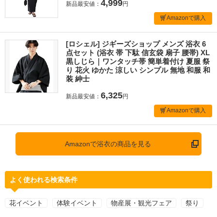
4,999
新品最安値：
円
Amazonで購入
[ロシェル] ジギーズショップ メンズ 浴衣 6
点セット (浴衣 帯 下駄 信玄袋 扇子 腰帯) XL
黒しじら｜ワンタッチ帯 簡単着付け 夏服 祭
り 花火 ゆかた 涼しい シンプル 無地 和服 和
装 紳士
6,325
新品最安値：
円
Amazonで購入
Amazonで浴衣の商品を見る
よく使われる検索条件
花イベント
体験イベント
物産展・観光フェア
祭り