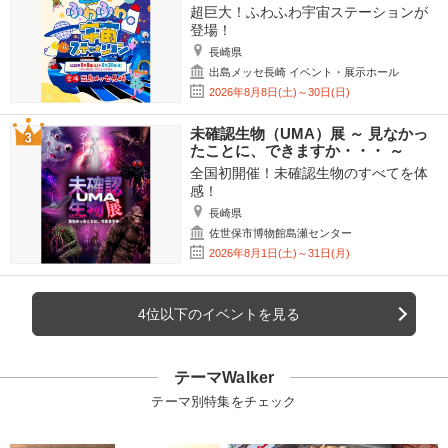
超巨大！ふわふわ宇宙ステーションが
登場！
長崎県
出島メッセ長崎 イベント・展示ホール
2026年8月8日(土)～30日(日)
未確認生物（UMA）展 ～ 見なかっ
たことに、できますか・・・ ～
全国初開催！未確認生物のすべてを体
感！
長崎県
佐世保市博物館島瀬センター
2026年8月1日(土)～31日(月)
4位以下のイベントを見る
テーマWalker
テーマ別特集をチェック