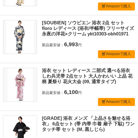
Amazonで購入
[SOUBIEN] ソウビエン 浴衣 2点 セット
floro レディース (浴衣/半幅帯) フリーサイズ
永夜の洋花×クリーム ykt10303-obh01971
6,993
新品最安値：
円
Amazonで購入
浴衣 セット レディース 二部式 選べる浴衣
しわ兵児帯 2点セット 大人かわいい 上品 花
柄 夏祭り 花火大会 (09, 通常タイプ)
6,100
新品最安値：
円
Amazonで購入
[GRADE] 浴衣 メンズ 「上品さを魅せる浴
衣」 6点セット (帯 内帯 巾着 扇子 下駄) ワン
タッチ帯 セット (M, 黒しじら)