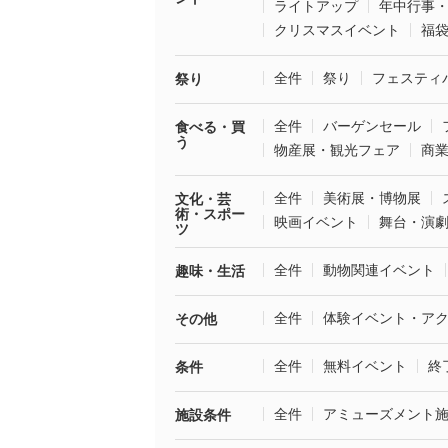
ライトアップ
年中行事
クリスマスイベント
福
全件
祭り
フェスティ
祭り
全件
バーゲンセール
食べる・買
う
物産展・観光フェア
商
全件
美術展・博物展
文化・芸
術・スポー
映画イベント
舞台・演
ツ
全件
動物関連イベント
趣味・生活
全件
体験イベント・ア
その他
全件
無料イベント
終
条件
全件
アミューズメント
施設条件