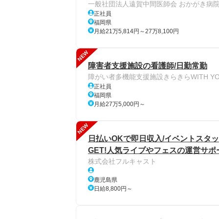
一般社団法人遠賀中間医師会 おかがき病
正社員
福岡県
月給21万5,814円～27万8,100円
NEW
障害者支援施設の看護師/日勤常勤
障がい者多機能支援施設きらきらWITH YO
正社員
福岡県
月給27万5,000円～
NEW
日払いOKで即日収入/イベントスタッ
GET!人気ライブやフェスの運営サポ
株式会社フルキャスト
鹿児島県
日給8,800円～