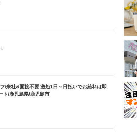
院
U
フ/来社&面接不要 激短1日～日払いでお給料は即
ート/鹿児島県/鹿児島市