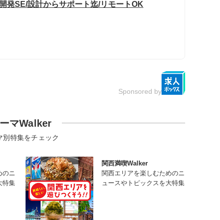
開発SE/設計からサポート迄/リモートOK
Sponsored by
ーマWalker
マ別特集をチェック
関西満喫Walker
めのニ
関西エリアを楽しむためのニ
大特集
ュースやトピックスを大特集