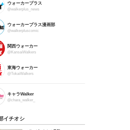
ウォーカープラス
@walkerplus_news
ウォーカープラス漫画部
@walkerpluscomic
関西ウォーカー
@KansaiWalkers
東海ウォーカー
@TokaiWalkers
キャラWalker
@chara_walker_
部イチオシ