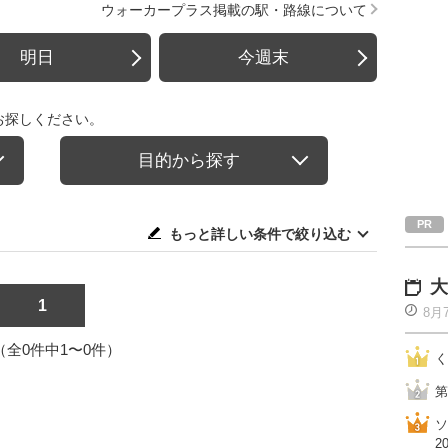
ウォーカープラス掲載の駅・路線について
明日
今週末
お探しください。
目的から探す
もっと詳しい条件で絞り込む
大
1
8月
1（全0件中1〜0件）
く
第
ソ
2