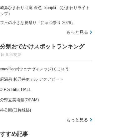
崎鼻ひまわり回廊 金色 -konjiki-（ひまわりライト
ップ）
フェの小さな夏祭り「にゃつ祭り 2026」
もっと見る
分県おでかけスポットランキング
7日 9:32更新
enavillage(ウェナヴィレッジ)くじゅう
府温泉 杉乃井ホテル アクアビート
O.P.S Bitts HALL
分県立美術館(OPAM)
杵公園(臼杵城跡)
もっと見る
すすめ記事