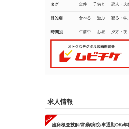
全件
子供と
恋人・夫
タグ
目的別
食べる
遊ぶ
観る・学
時間別
午前中
お昼
夕方・夜
求人情報
NEW
臨床検査技師/常勤/病院/車通勤OK/年