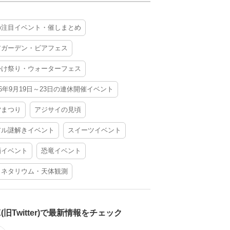
の注目イベント・催しまとめ
アガーデン・ビアフェス
かけ祭り・ウォーターフェス
26年9月19日～23日の連休開催イベント
夕まつり
アジサイの見頃
アル謎解きイベント
スイーツイベント
酒イベント
恐竜イベント
ラネタリウム・天体観測
X(旧Twitter)で最新情報をチェック