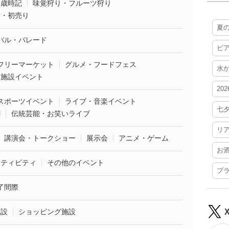
・歳時記
味覚狩り・フルーツ狩り
袋・初売り
夏
バル・パレード
ビ
フリーマーケット
グルメ・フードフェス
水
業施設イベント
20
スポーツイベント
ライブ・音楽イベント
七
劇
伝統芸能・お笑いライブ
リ
講演会・トークショー
展示会
アニメ・ゲーム
お
クティビティ
その他のイベント
プ
了間際
施設
ショッピング施設