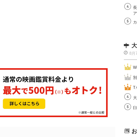
長
ア
カ
大
8月
W
別
T.
大
臼
お