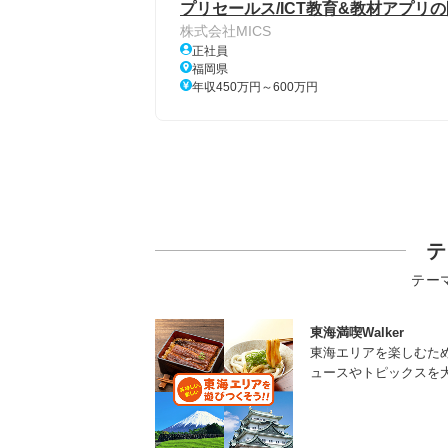
プリセールス/ICT教育&教材アプリの
株式会社MICS
正社員
福岡県
年収450万円～600万円
テ
テー
東海満喫Walker
東海エリアを楽しむた
ュースやトピックスを