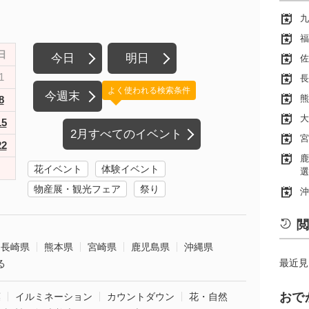
九
福
日
今日
明日
佐
1
長
よく使われる検索条件
今週末
熊
8
大
15
2月すべてのイベント
宮
22
鹿
花イベント
体験イベント
選
物産展・観光フェア
祭り
沖
閲
長崎県
熊本県
宮崎県
鹿児島県
沖縄県
最近見
る
おで
葉
イルミネーション
カウントダウン
花・自然