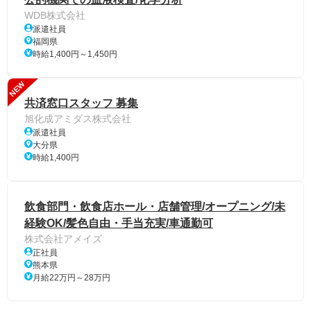
WDB株式会社
派遣社員
福岡県
時給1,400円～1,450円
NEW
共済窓口スタッフ 募集
旭化成アミダス株式会社
派遣社員
大分県
時給1,400円
飲食部門・飲食店ホール・店舗管理/オープニング/未
経験OK/髪色自由・手当充実/車通勤可
株式会社アメイズ
正社員
熊本県
月給22万円～28万円