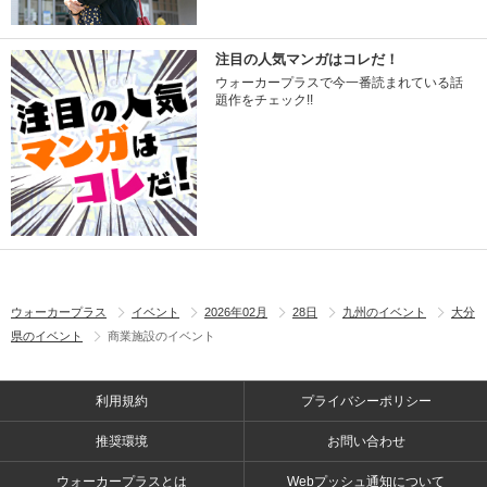
注目の人気マンガはコレだ！
ウォーカープラスで今一番読まれている話
題作をチェック!!
ウォーカープラス
イベント
2026年02月
28日
九州のイベント
大分
県のイベント
商業施設のイベント
利用規約
プライバシーポリシー
推奨環境
お問い合わせ
ウォーカープラスとは
Webプッシュ通知について