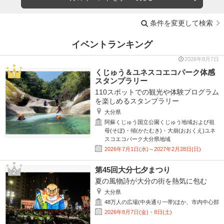
条件を変更して検索
イベントランキング
2026年8月7日
くじゅう＆ユネスコエコパーク体感
スタンプラリー
110スポットでの観光や体験プログラム
を楽しめるスタンプラリー
大分県
阿蘇くじゅう国立公園くじゅう地域および祖
母(そぼ)・傾(かたむき)・大崩(おおくえ)ユネ
スコエコパーク大分県地域
2026年7月1日(水)～2027年2月28日(日)
第45回大分七夕まつり
夏の風物詩が大分の街を熱気に包む
大分県
48万人の広場(中央通り一帯)ほか、市内中心部
2026年8月7日(金)・8日(土)