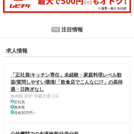
注目情報
求人情報
「正社員/キッチン専任」未経験・家庭料理レベル歓
迎/質問しやすい環境/「飲食店でこんなに!?」の高待
遇・日跨ぎなし
焼肉館 彩炉 学園大通り店
正社員
熊本県
月給30万円～
公的機関での血液検査/化学分析