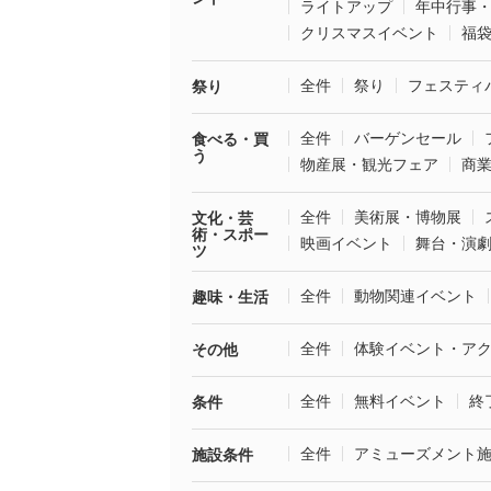
ライトアップ
年中行事
クリスマスイベント
福
全件
祭り
フェスティ
祭り
全件
バーゲンセール
食べる・買
う
物産展・観光フェア
商
全件
美術展・博物展
文化・芸
術・スポー
映画イベント
舞台・演
ツ
全件
動物関連イベント
趣味・生活
全件
体験イベント・ア
その他
全件
無料イベント
終
条件
全件
アミューズメント
施設条件