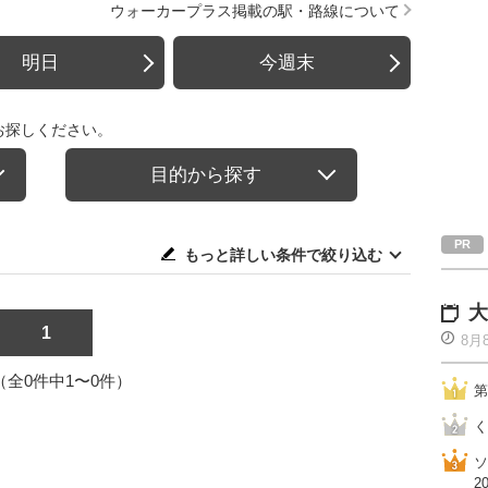
ウォーカープラス掲載の駅・路線について
明日
今週末
お探しください。
目的から探す
もっと詳しい条件で絞り込む
大
1
8月
1（全0件中1〜0件）
第
く
ソ
2