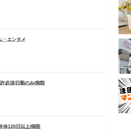
ム・エンタメ
許必須/日勤のみ/病院
年休120日以上/病院