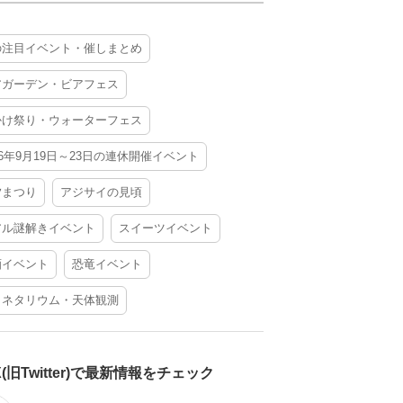
の注目イベント・催しまとめ
アガーデン・ビアフェス
かけ祭り・ウォーターフェス
26年9月19日～23日の連休開催イベント
夕まつり
アジサイの見頃
アル謎解きイベント
スイーツイベント
酒イベント
恐竜イベント
ラネタリウム・天体観測
X(旧Twitter)で最新情報をチェック