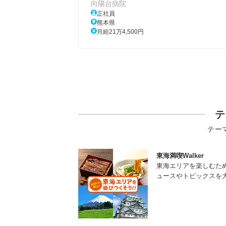
向陽台病院
正社員
熊本県
月給21万4,500円
テ
テー
東海満喫Walker
東海エリアを楽しむた
ュースやトピックスを