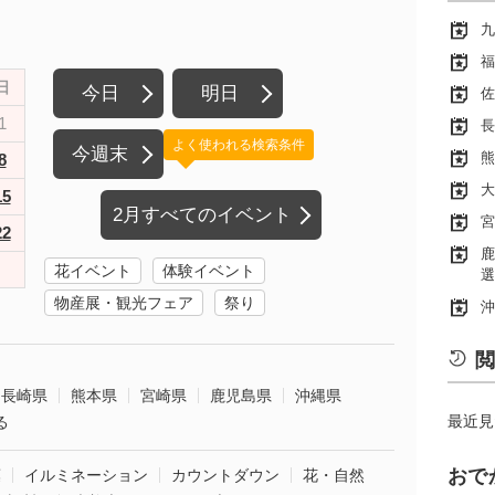
九
福
日
今日
明日
佐
1
長
よく使われる検索条件
今週末
熊
8
大
15
2月すべてのイベント
宮
22
鹿
花イベント
体験イベント
選
物産展・観光フェア
祭り
沖
閲
長崎県
熊本県
宮崎県
鹿児島県
沖縄県
最近見
る
おで
葉
イルミネーション
カウントダウン
花・自然