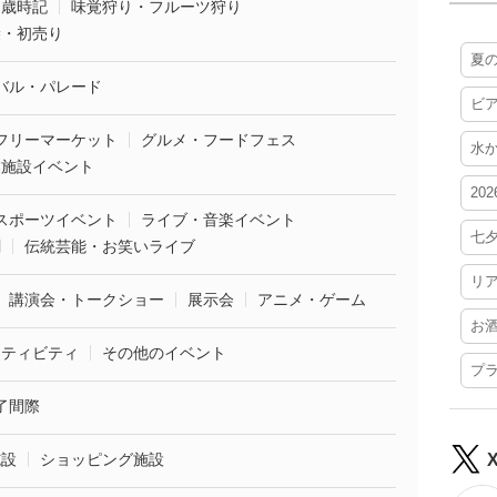
・歳時記
味覚狩り・フルーツ狩り
袋・初売り
夏
バル・パレード
ビ
フリーマーケット
グルメ・フードフェス
水
業施設イベント
20
スポーツイベント
ライブ・音楽イベント
七
劇
伝統芸能・お笑いライブ
リ
講演会・トークショー
展示会
アニメ・ゲーム
お
クティビティ
その他のイベント
プ
了間際
施設
ショッピング施設