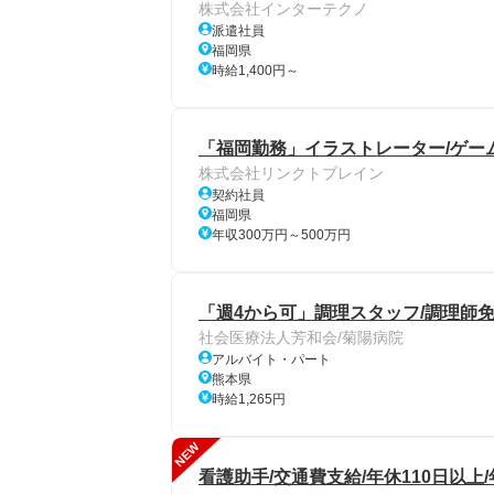
株式会社インターテクノ
派遣社員
福岡県
時給1,400円～
「福岡勤務」イラストレーター/ゲー
株式会社リンクトブレイン
契約社員
福岡県
年収300万円～500万円
「週4から可」調理スタッフ/調理師免
社会医療法人芳和会/菊陽病院
アルバイト・パート
熊本県
時給1,265円
NEW
看護助手/交通費支給/年休110日以上/