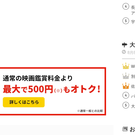
長
ア
宇
大
8月
W
別
佐
パ
大
お