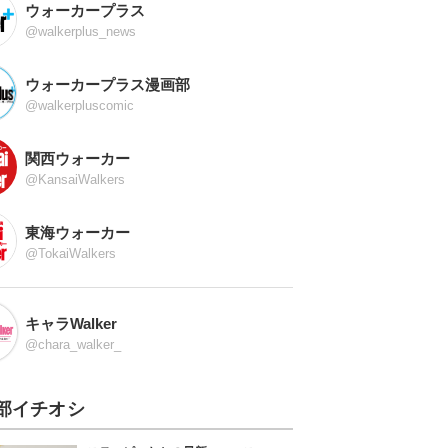
ウォーカープラス
@walkerplus_news
ウォーカープラス漫画部
@walkerpluscomic
関西ウォーカー
@KansaiWalkers
東海ウォーカー
@TokaiWalkers
キャラWalker
@chara_walker_
部イチオシ