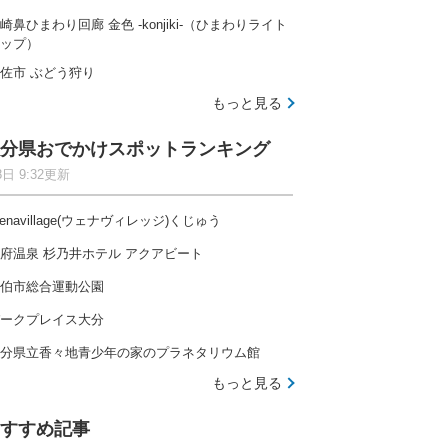
崎鼻ひまわり回廊 金色 -konjiki-（ひまわりライト
ップ）
佐市 ぶどう狩り
もっと見る
分県おでかけスポットランキング
8日 9:32更新
enavillage(ウェナヴィレッジ)くじゅう
府温泉 杉乃井ホテル アクアビート
伯市総合運動公園
ークプレイス大分
分県立香々地青少年の家のプラネタリウム館
もっと見る
すすめ記事