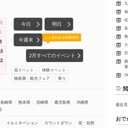
九
福
佐
日
今日
明日
長
1
熊
よく使われる検索条件
今週末
8
大
15
宮
2月すべてのイベント
22
鹿
選
花イベント
体験イベント
沖
物産展・観光フェア
祭り
閲
長崎県
熊本県
宮崎県
鹿児島県
沖縄県
最近見
る
おで
葉
イルミネーション
カウントダウン
花・自然