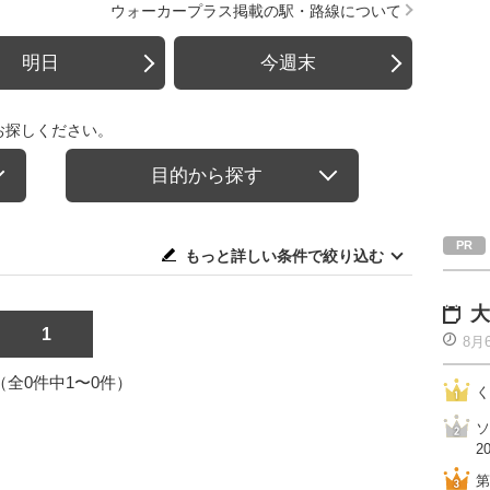
ウォーカープラス掲載の駅・路線について
明日
今週末
お探しください。
目的から探す
もっと詳しい条件で絞り込む
大
1
8月
1（全0件中1〜0件）
く
ソ
2
第