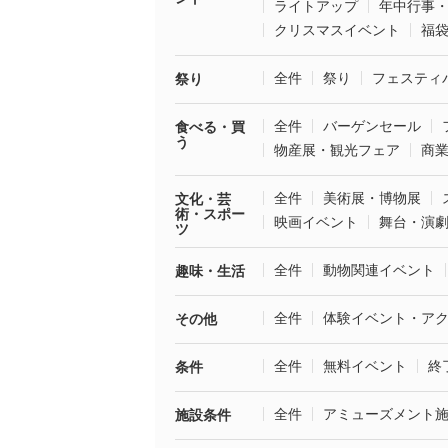
ライトアップ
年中行事
クリスマスイベント
福
全件
祭り
フェスティ
祭り
全件
バーゲンセール
食べる・買
う
物産展・観光フェア
商
全件
美術展・博物展
文化・芸
術・スポー
映画イベント
舞台・演
ツ
全件
動物関連イベント
趣味・生活
全件
体験イベント・ア
その他
全件
無料イベント
終
条件
全件
アミューズメント
施設条件