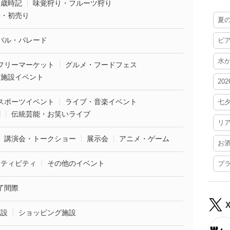
・歳時記
味覚狩り・フルーツ狩り
袋・初売り
夏
バル・パレード
ビ
水
フリーマーケット
グルメ・フードフェス
業施設イベント
20
スポーツイベント
ライブ・音楽イベント
七
劇
伝統芸能・お笑いライブ
リ
講演会・トークショー
展示会
アニメ・ゲーム
お
クティビティ
その他のイベント
プ
了間際
施設
ショッピング施設