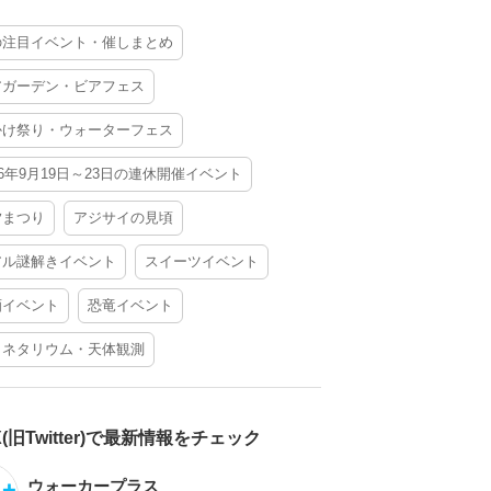
の注目イベント・催しまとめ
アガーデン・ビアフェス
かけ祭り・ウォーターフェス
26年9月19日～23日の連休開催イベント
夕まつり
アジサイの見頃
アル謎解きイベント
スイーツイベント
酒イベント
恐竜イベント
ラネタリウム・天体観測
X(旧Twitter)で最新情報をチェック
ウォーカープラス