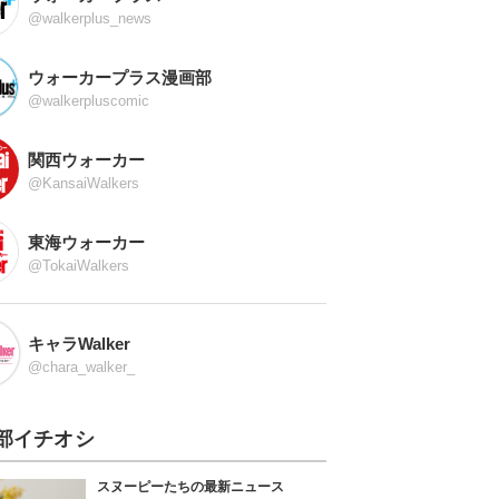
@walkerplus_news
ウォーカープラス漫画部
@walkerpluscomic
関西ウォーカー
@KansaiWalkers
東海ウォーカー
@TokaiWalkers
キャラWalker
@chara_walker_
部イチオシ
スヌーピーたちの最新ニュース