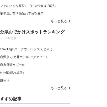
フェの小さな夏祭り「にゃつ祭り 2026」
菓子屋の夢博物館お宝特別展示
もっと見る
分県おでかけスポットランキング
6日 9:32更新
enavillage(ウェナヴィレッジ)くじゅう
府温泉 杉乃井ホテル アクアビート
府市営温水プール
杵公園(臼杵城跡)
日神社
もっと見る
すすめ記事