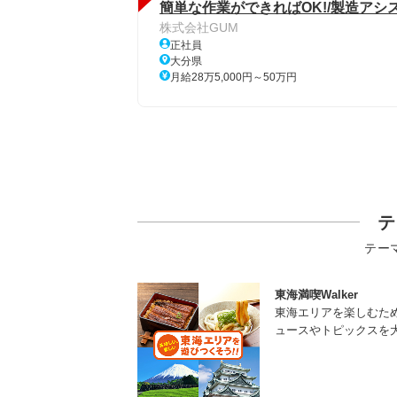
簡単な作業ができればOK!/製造アシ
株式会社GUM
正社員
大分県
月給28万5,000円～50万円
テ
テー
東海満喫Walker
東海エリアを楽しむた
ュースやトピックスを