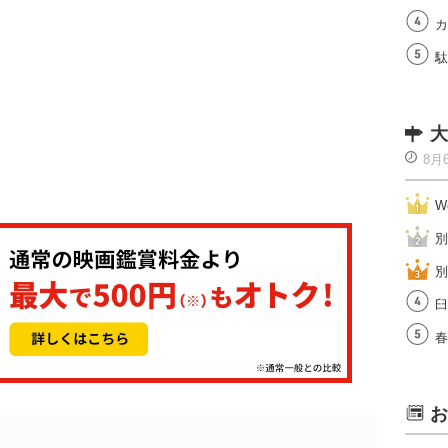
カ
駄
大
8月
W
別
別
臼
春
お