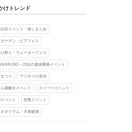
かけトレンド
の注目イベント・催しまとめ
アガーデン・ビアフェス
かけ祭り・ウォーターフェス
26年9月19日～23日の連休開催イベント
夕まつり
アジサイの見頃
アル謎解きイベント
スイーツイベント
酒イベント
恐竜イベント
ラネタリウム・天体観測