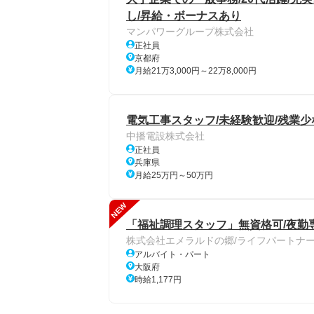
し/昇給・ボーナスあり
マンパワーグループ株式会社
正社員
京都府
月給21万3,000円～22万8,000円
電気工事スタッフ/未経験歓迎/残業少
中播電設株式会社
正社員
兵庫県
月給25万円～50万円
NEW
「福祉調理スタッフ」無資格可/夜勤
株式会社エメラルドの郷/ライフパートナ
アルバイト・パート
大阪府
時給1,177円