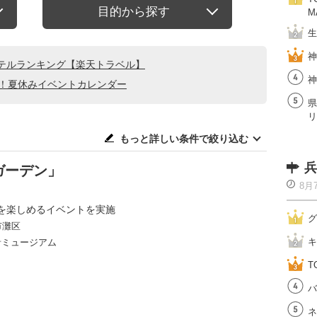
目的から探す
M
生
神
テルランキング【楽天トラベル】
神
る！夏休みイベントカレンダー
県
リ
もっと詳しい条件で絞り込む
兵
ガーデン」
8月
を楽しめるイベントを実施
グ
市灘区
キ
音ミュージアム
T
バ
ネ