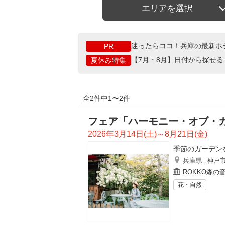
エリアを選択
迷ったらココ！兵庫の最新ホ
PR
【7月・8月】日付から探せ
夏休み特集
全2件中1〜2件
フェア「ハーモニー・オブ・
2026年3月14日(土)～8月21日(金)
季節のガーデン
兵庫県
神戸
ROKKO森の
花・自然