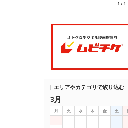
1
/ 
エリアやカテゴリで絞り込む
3月
月
火
水
木
金
土