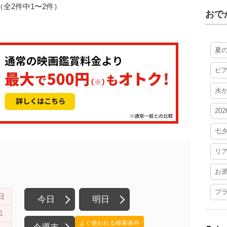
1（全2件中1〜2件）
おで
夏
ビ
水
20
七
リ
お
プ
日
今日
明日
1
よく使われる検索条件