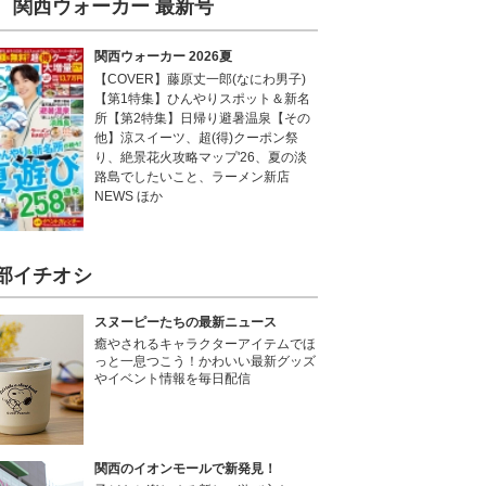
関西ウォーカー 最新号
関西ウォーカー 2026夏
【COVER】藤原丈一郎(なにわ男子)
【第1特集】ひんやりスポット＆新名
所【第2特集】日帰り避暑温泉【その
他】涼スイーツ、超(得)クーポン祭
り、絶景花火攻略マップ'26、夏の淡
路島でしたいこと、ラーメン新店
NEWS ほか
部イチオシ
スヌーピーたちの最新ニュース
癒やされるキャラクターアイテムでほ
っと一息つこう！かわいい最新グッズ
やイベント情報を毎日配信
関西のイオンモールで新発見！