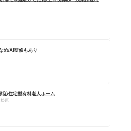
なめ/AI研修もあり
専従/住宅型有料老人ホーム
ー松原