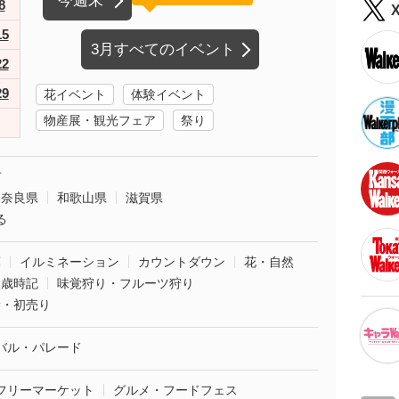
今週末
8
15
3月すべてのイベント
22
29
花イベント
体験イベント
物産展・観光フェア
祭り
市
奈良県
和歌山県
滋賀県
る
葉
イルミネーション
カウントダウン
花・自然
・歳時記
味覚狩り・フルーツ狩り
袋・初売り
バル・パレード
フリーマーケット
グルメ・フードフェス