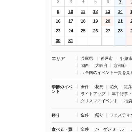
2
3
4
5
6
7
9
10
11
12
13
14
16
17
18
19
20
21
23
24
25
26
27
28
30
31
エリア
兵庫県
神戸市
姫路
関西
大阪府
京都府
→全国のイベント一覧を見
全件
花見
花火
紅
季節のイベ
ント
ライトアップ
年中行事
クリスマスイベント
福
全件
祭り
フェスティ
祭り
全件
バーゲンセール
食べる・買