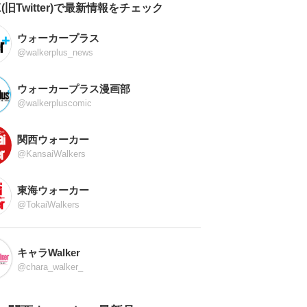
X(旧Twitter)で最新情報をチェック
ウォーカープラス
@walkerplus_news
ウォーカープラス漫画部
@walkerpluscomic
関西ウォーカー
@KansaiWalkers
東海ウォーカー
@TokaiWalkers
キャラWalker
@chara_walker_