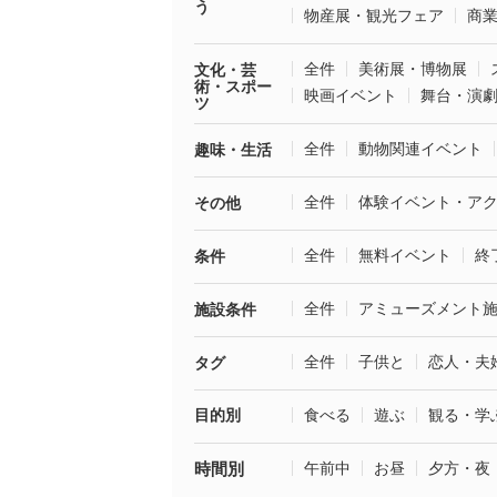
う
物産展・観光フェア
商
全件
美術展・博物展
文化・芸
術・スポー
映画イベント
舞台・演
ツ
全件
動物関連イベント
趣味・生活
全件
体験イベント・ア
その他
全件
無料イベント
終
条件
全件
アミューズメント
施設条件
全件
子供と
恋人・夫
タグ
目的別
食べる
遊ぶ
観る・学
時間別
午前中
お昼
夕方・夜