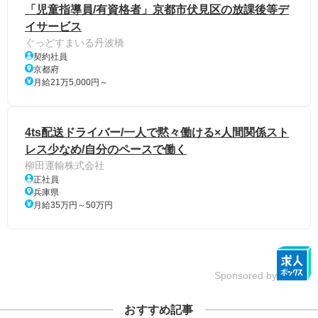
「児童指導員/有資格者」京都市伏見区の放課後等デ
イサービス
ぐっどすまいる丹波橋
契約社員
京都府
月給21万5,000円～
4ts配送ドライバー/一人で黙々働ける×人間関係スト
レス少なめ/自分のペースで働く
柳田運輸株式会社
正社員
兵庫県
月給35万円～50万円
Sponsored by
おすすめ記事