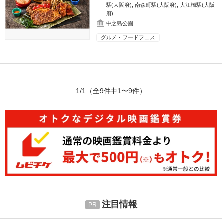
駅(大阪府)
,
南森町駅(大阪府)
,
大江橋駅(大阪
府)
中之島公園
グルメ・フードフェス
1/1
（全9件中1〜9件）
注目情報