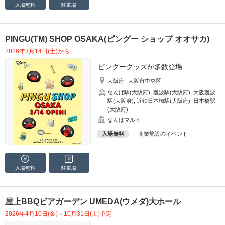
入場無料
駐車場
PINGU(TM) SHOP OSAKA(ピングー ショップ オオサカ)
2026年3月14日(土)から
ピングーグッズが多数登場
大阪府
大阪市中央区
なんば駅(大阪府)
,
難波駅(大阪府)
,
大阪難波
駅(大阪府)
,
近鉄日本橋駅(大阪府)
,
日本橋駅
(大阪府)
なんばマルイ
入場無料
商業施設のイベント
入場無料
駐車場
屋上BBQビアガーデン UMEDA(ウメダ)大ホール
2026年4月10日(金)～10月31日(土)予定