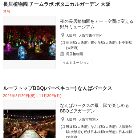
長居植物園 チームラボ ボタニカルガーデン 大阪
常設
夜の長居植物園をアート空間に変える
野外ミュージアム
大阪府
大阪市東住吉区
長居駅(大阪府)
,
鶴ケ丘駅(大阪府)
,
針中野駅
(大阪府)
長居植物園
イルミネーション
ルーフトップBBQ(バーベキュー) なんばパークス
2026年3月20日(祝)～11月30日(月)
なんばパークスの最上階で楽しめる
BBQビアガーデン
大阪府
大阪市浪速区
難波駅(大阪府)
,
なんば駅(大阪府)
,
大阪難波
駅(大阪府)
,
近鉄日本橋駅(大阪府)
,
日本橋駅
(大阪府)