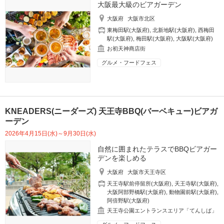
大阪最大級のビアガーデン
大阪府
大阪市北区
東梅田駅(大阪府)
,
北新地駅(大阪府)
,
西梅田
駅(大阪府)
,
梅田駅(大阪府)
,
大阪駅(大阪府)
お初天神商店街
グルメ・フードフェス
KNEADERS(ニーダーズ) 天王寺BBQ(バーベキュー)ビアガ
ーデン
2026年4月15日(水)～9月30日(水)
自然に囲まれたテラスでBBQビアガー
デンを楽しめる
大阪府
大阪市天王寺区
天王寺駅前停留所(大阪府)
,
天王寺駅(大阪府)
,
大阪阿部野橋駅(大阪府)
,
動物園前駅(大阪府)
,
阿倍野駅(大阪府)
天王寺公園エントランスエリア「てんしば」