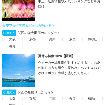
中止・延期情報や人気ランキングなどをお
届け！
金麦花火特等席＆グッズが当たる
CHECK!
関西の花火開催カレンダー
大阪
京都
兵庫
奈良
和歌山
滋賀
夏休み特集2026【関西】
ウォーカー編集部がおすすめする、この夏
の楽しみ方を紹介。夏休みイベント＆おで
かけスポット情報が盛りだくさん！
CHECK!
関西の夏祭りはこちら
大阪
京都
兵庫
奈良
和歌山