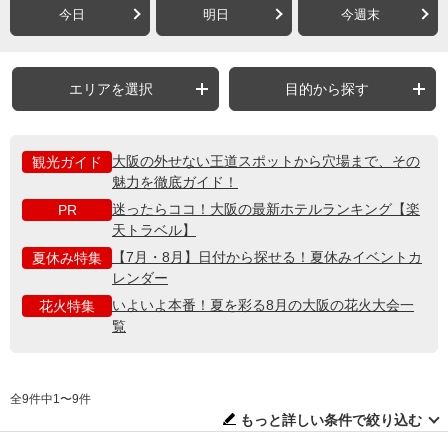
今日
明日
今週末
エリアを選択
目的から探す
大阪の外せない王道スポットから穴場まで、その
観光ガイド
魅力を徹底ガイド！
迷ったらココ！大阪の最新ホテルランキング【楽
PR
天トラベル】
【7月・8月】日付から探せる！夏休みイベントカ
夏休み特集
レンダー
いよいよ本番！夏を彩る8月の大阪の花火大会一
花火特集
覧
全9件中1〜9件
もっと詳しい条件で絞り込む