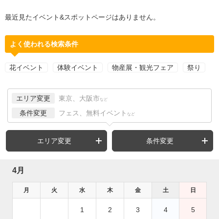
最近見たイベント&スポットページはありません。
よく使われる検索条件
花イベント
体験イベント
物産展・観光フェア
祭り
エリア変更
東京、大阪市
など
条件変更
フェス、無料イベント
など
エリア変更
条件変更
4月
月
火
水
木
金
土
日
1
2
3
4
5