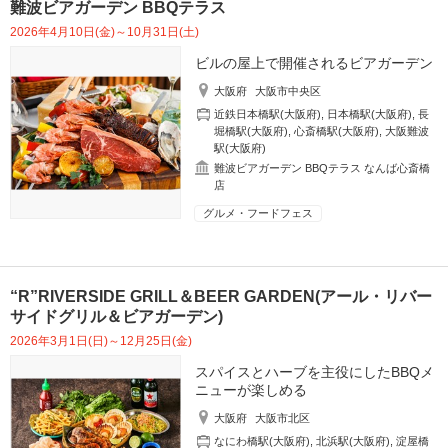
難波ビアガーデン BBQテラス
2026年4月10日(金)～10月31日(土)
ビルの屋上で開催されるビアガーデン
大阪府
大阪市中央区
近鉄日本橋駅(大阪府)
,
日本橋駅(大阪府)
,
長
堀橋駅(大阪府)
,
心斎橋駅(大阪府)
,
大阪難波
駅(大阪府)
難波ビアガーデン BBQテラス なんば心斎橋
店
グルメ・フードフェス
“R”RIVERSIDE GRILL＆BEER GARDEN(アール・リバー
サイドグリル＆ビアガーデン)
2026年3月1日(日)～12月25日(金)
スパイスとハーブを主役にしたBBQメ
ニューが楽しめる
大阪府
大阪市北区
なにわ橋駅(大阪府)
,
北浜駅(大阪府)
,
淀屋橋