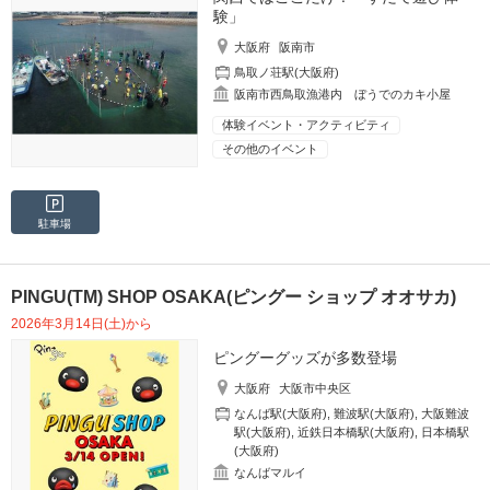
験」
大阪府
阪南市
鳥取ノ荘駅(大阪府)
阪南市西鳥取漁港内 ぼうでのカキ小屋
体験イベント・アクティビティ
その他のイベント
駐車場
PINGU(TM) SHOP OSAKA(ピングー ショップ オオサカ)
2026年3月14日(土)から
ピングーグッズが多数登場
大阪府
大阪市中央区
なんば駅(大阪府)
,
難波駅(大阪府)
,
大阪難波
駅(大阪府)
,
近鉄日本橋駅(大阪府)
,
日本橋駅
(大阪府)
なんばマルイ