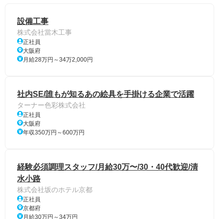
設備工事
株式会社當木工事
正社員
大阪府
月給28万円～34万2,000円
社内SE/誰もが知るあの絵具を手掛ける企業で活躍
ターナー色彩株式会社
正社員
大阪府
年収350万円～600万円
経験必須調理スタッフ/月給30万〜/30・40代歓迎/清
水小路
株式会社坂のホテル京都
正社員
京都府
月給30万円～34万円