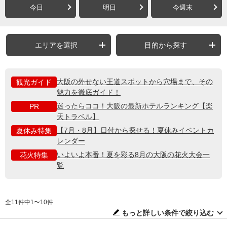
今日
明日
今週末
エリアを選択
目的から探す
大阪の外せない王道スポットから穴場まで、その
観光ガイド
魅力を徹底ガイド！
迷ったらココ！大阪の最新ホテルランキング【楽
PR
天トラベル】
【7月・8月】日付から探せる！夏休みイベントカ
夏休み特集
レンダー
いよいよ本番！夏を彩る8月の大阪の花火大会一
花火特集
覧
全11件中1〜10件
もっと詳しい条件で絞り込む