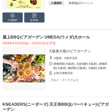
入場無料
商業施設のイベント
入場無料
駐車場
屋上BBQビアガーデン UMEDA(ウメダ)大ホール
2026年4月10日(金)～10月31日(土)予定
大阪最大級のビアガーデン
大阪府
大阪市北区
東梅田駅(大阪府)
,
北新地駅(大阪府)
,
西梅田
駅(大阪府)
,
梅田駅(大阪府)
,
大阪駅(大阪府)
お初天神商店街
グルメ・フードフェス
KNEADERS(ニーダーズ) 天王寺BBQ(バーベキュー)ビアガ
ーデン