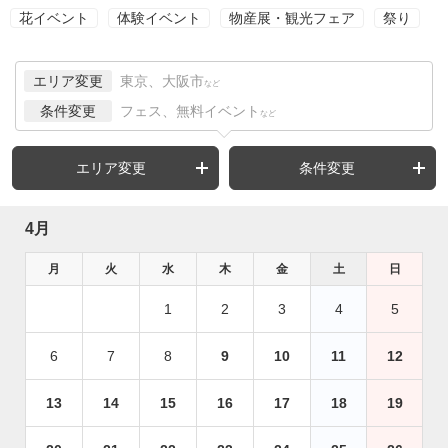
花イベント
体験イベント
物産展・観光フェア
祭り
エリア変更
東京、大阪市
など
条件変更
フェス、無料イベント
など
エリア変更
条件変更
4月
月
火
水
木
金
土
日
1
2
3
4
5
6
7
8
9
10
11
12
13
14
15
16
17
18
19