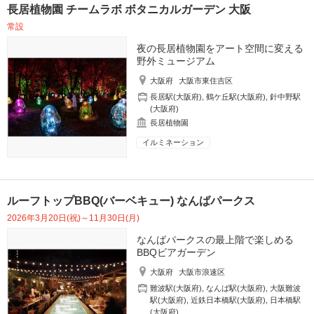
長居植物園 チームラボ ボタニカルガーデン 大阪
常設
夜の長居植物園をアート空間に変える
野外ミュージアム
大阪府
大阪市東住吉区
長居駅(大阪府)
,
鶴ケ丘駅(大阪府)
,
針中野駅
(大阪府)
長居植物園
イルミネーション
ルーフトップBBQ(バーベキュー) なんばパークス
2026年3月20日(祝)～11月30日(月)
なんばパークスの最上階で楽しめる
BBQビアガーデン
大阪府
大阪市浪速区
難波駅(大阪府)
,
なんば駅(大阪府)
,
大阪難波
駅(大阪府)
,
近鉄日本橋駅(大阪府)
,
日本橋駅
(大阪府)