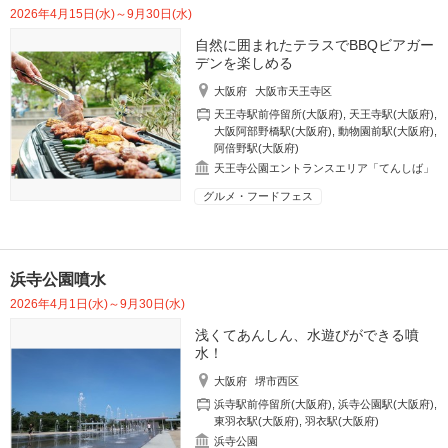
2026年4月15日(水)～9月30日(水)
自然に囲まれたテラスでBBQビアガー
デンを楽しめる
大阪府
大阪市天王寺区
天王寺駅前停留所(大阪府)
,
天王寺駅(大阪府)
,
大阪阿部野橋駅(大阪府)
,
動物園前駅(大阪府)
,
阿倍野駅(大阪府)
天王寺公園エントランスエリア「てんしば」
グルメ・フードフェス
浜寺公園噴水
2026年4月1日(水)～9月30日(水)
浅くてあんしん、水遊びができる噴
水！
大阪府
堺市西区
浜寺駅前停留所(大阪府)
,
浜寺公園駅(大阪府)
,
東羽衣駅(大阪府)
,
羽衣駅(大阪府)
浜寺公園