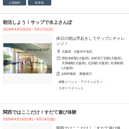
入場無料
駐車場
朝活しよう！サップで水上さんぽ
2026年4月5日(日)～9月27日(日)
休日の朝は早起きしてサップにチャレ
ンジ！
大阪府
大阪市中央区
堺筋本町駅(大阪府)
,
谷町四丁目駅(大阪府)
,
天満橋駅(大阪府)
,
北浜駅(大阪府)
,
松屋町駅
(大阪府)
β本町橋前 東横堀川
体験イベント・アクティビティ
スポーツイベント
関西ではここだけ！すだて遊び体験
2026年4月16日(木)～8月14日(金)
関西ではここだけ！「すだて遊び体