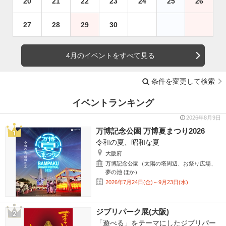
20
21
22
23
24
25
26
27
28
29
30
4月のイベントをすべて見る
条件を変更して検索
イベントランキング
2026年8月9日
万博記念公園 万博夏まつり2026
令和の夏、昭和な夏
大阪府
万博記念公園（太陽の塔周辺、お祭り広場、
夢の池 ほか）
2026年7月24日(金)～9月23日(水)
ジブリパーク展(大阪)
「遊べる」をテーマにしたジブリパー