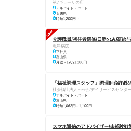
第7ギョーザの店
アルバイト・パート
石川県
時給1,200円～
NEW
介護職員/初任者研修/日勤のみ/高給与
魚津病院
正社員
富山県
月給～19万1,286円
「福祉調理スタッフ」調理師免許必須
社会福祉法人三寿会/デイサービスセンター
アルバイト・パート
富山県
時給1,062円～1,100円
スマホ通信のアドバイザー/未経験歓