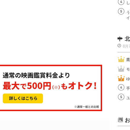
し
う
イ
北
8月
鷹
モ
ゆ
手
ユ
お