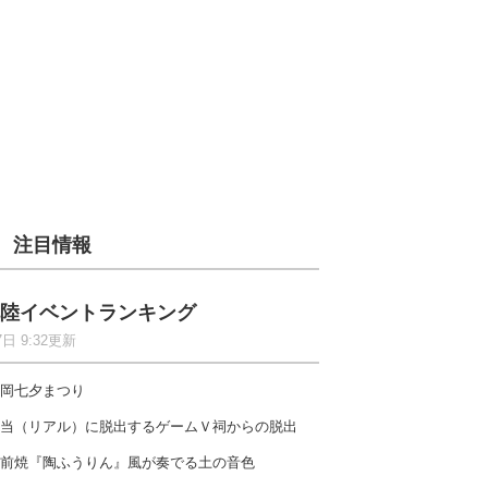
注目情報
陸イベントランキング
7日 9:32更新
岡七夕まつり
当（リアル）に脱出するゲームＶ祠からの脱出
前焼『陶ふうりん』風が奏でる土の音色