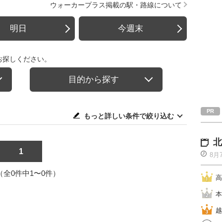
ウォーカープラス掲載の駅・路線について
明日
今週末
お探しください。
目的から探す
もっと詳しい条件で絞り込む
北
1
8月
1（全0件中1〜0件）
高
本
越