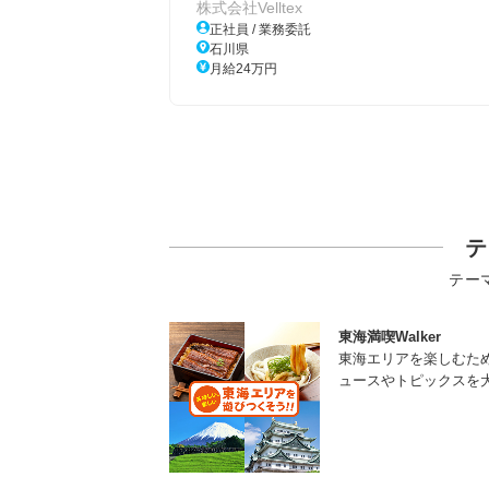
株式会社Velltex
正社員 / 業務委託
石川県
月給24万円
テ
テー
東海満喫Walker
東海エリアを楽しむた
ュースやトピックスを