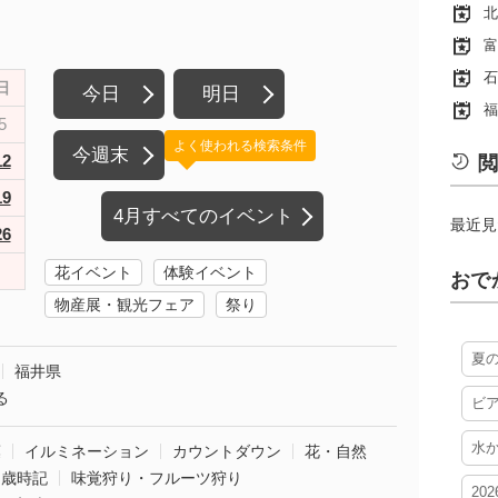
北
富
石
日
今日
明日
福
5
よく使われる検索条件
今週末
12
閲
19
4月すべてのイベント
最近見
26
花イベント
体験イベント
おで
物産展・観光フェア
祭り
夏
福井県
る
ビ
水
葉
イルミネーション
カウントダウン
花・自然
・歳時記
味覚狩り・フルーツ狩り
20