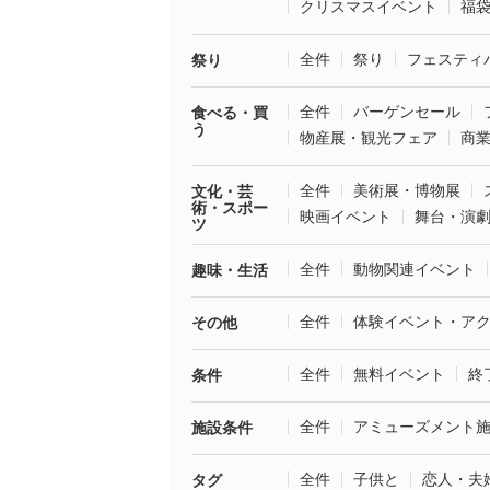
クリスマスイベント
福
全件
祭り
フェスティ
祭り
全件
バーゲンセール
食べる・買
う
物産展・観光フェア
商
全件
美術展・博物展
文化・芸
術・スポー
映画イベント
舞台・演
ツ
全件
動物関連イベント
趣味・生活
全件
体験イベント・ア
その他
全件
無料イベント
終
条件
全件
アミューズメント
施設条件
全件
子供と
恋人・夫
タグ