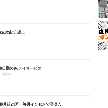
/魚津市/介護士
/日勤のみ/デイサービス
 あざみ
迎/月給24万・毎月インセンで高収入