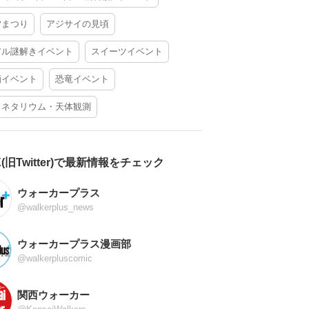
夕まつり
アジサイの見頃
アル謎解きイベント
スイーツイベント
酒イベント
恐竜イベント
ラネタリウム・天体観測
X(旧Twitter)で最新情報をチェック
ウォーカープラス
@walkerplus_news
ウォーカープラス漫画部
@walkerpluscomic
関西ウォーカー