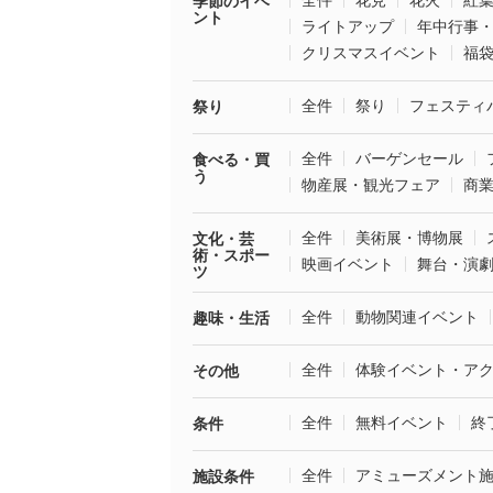
全件
花見
花火
紅
季節のイベ
ント
ライトアップ
年中行事
クリスマスイベント
福
全件
祭り
フェスティ
祭り
全件
バーゲンセール
食べる・買
う
物産展・観光フェア
商
全件
美術展・博物展
文化・芸
術・スポー
映画イベント
舞台・演
ツ
全件
動物関連イベント
趣味・生活
全件
体験イベント・ア
その他
全件
無料イベント
終
条件
全件
アミューズメント
施設条件