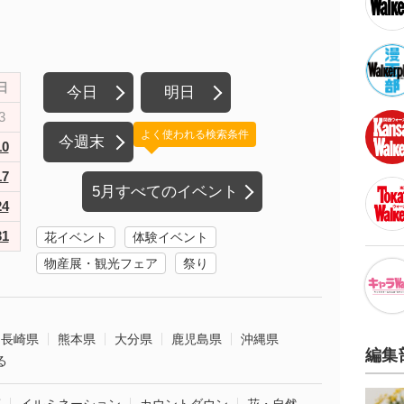
日
今日
明日
3
よく使われる検索条件
今週末
10
17
5月すべてのイベント
24
31
花イベント
体験イベント
物産展・観光フェア
祭り
長崎県
熊本県
大分県
鹿児島県
沖縄県
編集
る