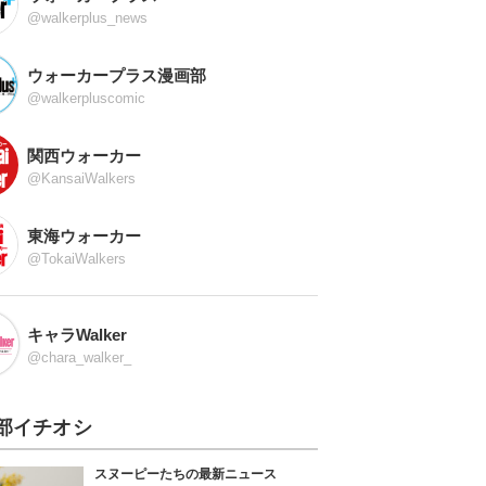
@walkerplus_news
ウォーカープラス漫画部
@walkerpluscomic
関西ウォーカー
@KansaiWalkers
東海ウォーカー
@TokaiWalkers
キャラWalker
@chara_walker_
部イチオシ
スヌーピーたちの最新ニュース