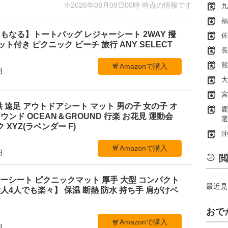
※2026年08月09日00時 時点の情報です
九
福
もなる】トートバッグ レジャーシート 2WAY 撥
佐
ケット付き ピクニック ビーチ 旅行 ANY SELECT
長
熊
Amazonで購入
円
大
宮
 遠足 アウトドアシート マット 男の子 女の子 オ
鹿
ンド OCEAN＆GROUND 行楽 お花見 運動会
選
 XYZ(ラベンダー F)
沖
Amazonで購入
円
閲
レジャーシート ピクニックマット 厚手 大型 コンパクト
最近見
4人でも楽々】 保温 断熱 防水 持ち手 肩がけベ
おで
Amazonで購入
円