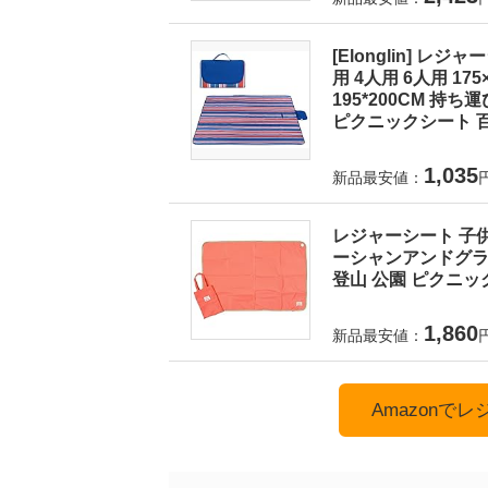
[Elonglin] レ
用 4人用 6人用 175×1
195*200CM 持
ピクニックシート 百
1,035
新品最安値：
レジャーシート 子供
ーシャンアンドグラウ
登山 公園 ピクニック
1,860
新品最安値：
Amazonで