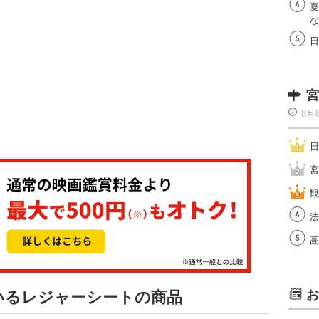
夏
な
日
宮
8月
日
宮
観
法
高
お
ているレジャーシートの商品