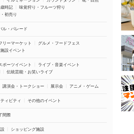
葉
イルミネーション
カウントダウン
花・自然
・歳時記
味覚狩り・フルーツ狩り
袋・初売り
バル・パレード
フリーマーケット
グルメ・フードフェス
業施設イベント
スポーツイベント
ライブ・音楽イベント
劇
伝統芸能・お笑いライブ
講演会・トークショー
展示会
アニメ・ゲーム
クティビティ
その他のイベント
了間際
施設
ショッピング施設