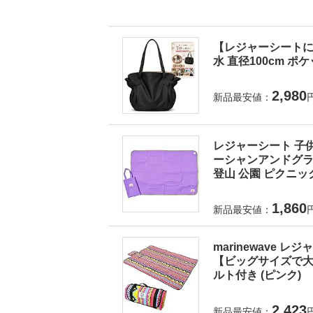
【レジャーシートに
水 直径100cm ポ
2,980
新品最安値：
レジャーシート 子供
ーシャンアンドグラウ
登山 公園 ピクニック
1,860
新品最安値：
marinewave 
【ビッグサイズで大人
ルト付き (ピンク)
2,423
新品最安値：