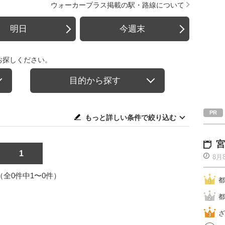
ウォーカープラス掲載の駅・路線について
明日
今週末
お探しください。
目的から探す
もっと詳しい条件で絞り込む
宮
1
8月
1（全0件中1〜0件）
都
都
ざ