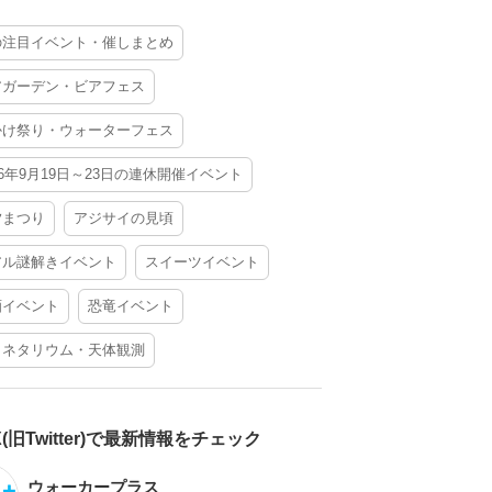
の注目イベント・催しまとめ
アガーデン・ビアフェス
かけ祭り・ウォーターフェス
26年9月19日～23日の連休開催イベント
夕まつり
アジサイの見頃
アル謎解きイベント
スイーツイベント
酒イベント
恐竜イベント
ラネタリウム・天体観測
X(旧Twitter)で最新情報をチェック
ウォーカープラス