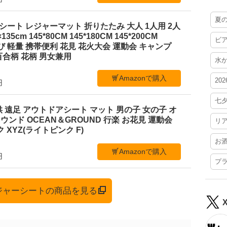
夏
ジャーシート レジャーマット 折りたたみ 大人 1人用 2人
35cm 145*80CM 145*180CM 145*200CM
ビ
ち運び 軽量 携帯便利 花見 花火大会 運動会 キャンプ
合柄 花柄 男女兼用
水
Amazonで購入
20
円
七
 遠足 アウトドアシート マット 男の子 女の子 オ
ンド OCEAN＆GROUND 行楽 お花見 運動会
リ
 XYZ(ライトピンク F)
お
Amazonで購入
円
プ
レジャーシートの商品を見る