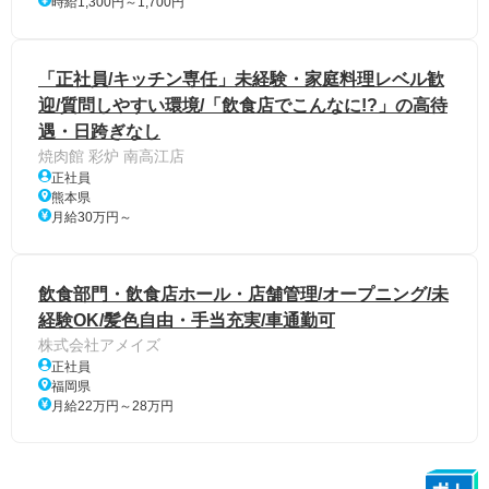
時給1,300円～1,700円
「正社員/キッチン専任」未経験・家庭料理レベル歓
迎/質問しやすい環境/「飲食店でこんなに!?」の高待
遇・日跨ぎなし
焼肉館 彩炉 南高江店
正社員
熊本県
月給30万円～
飲食部門・飲食店ホール・店舗管理/オープニング/未
経験OK/髪色自由・手当充実/車通勤可
株式会社アメイズ
正社員
福岡県
月給22万円～28万円