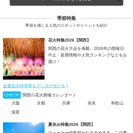
季節特集
季節を感じる人気のスポットやイベントを紹介
花火特集2026【関西】
関西の花火大会を掲載。2026年の開催日、
中止・延期情報や人気ランキングなどをお
届け！
金麦花火特等席＆グッズが当たる
CHECK!
関西の花火開催カレンダー
大阪
京都
兵庫
奈良
和歌山
滋賀
夏休み特集2026【関西】
ウォーカー編集部がおすすめする、この夏