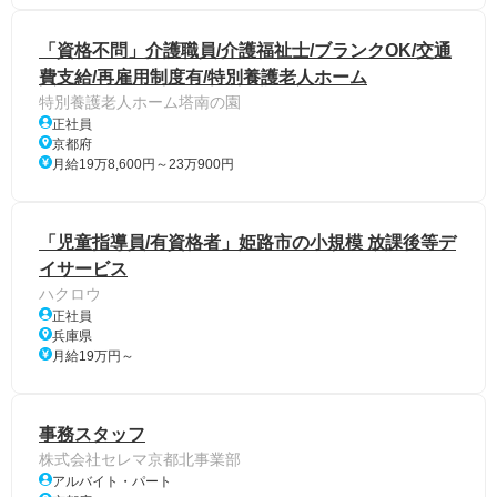
「資格不問」介護職員/介護福祉士/ブランクOK/交通
費支給/再雇用制度有/特別養護老人ホーム
特別養護老人ホーム塔南の園
正社員
京都府
月給19万8,600円～23万900円
「児童指導員/有資格者」姫路市の小規模 放課後等デ
イサービス
ハクロウ
正社員
兵庫県
月給19万円～
事務スタッフ
株式会社セレマ京都北事業部
アルバイト・パート