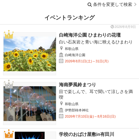
条件を変更して検索
イベントランキング
2026年8月9日
白崎海洋公園 ひまわりの花壇
白い石灰岩と青い海に映えるひまわり
和歌山県
白崎海洋公園
2026年8月1日(土)～31日(月)
海南夢風鈴まつり
目で楽しんで、耳で聞いて涼しさを満
喫
和歌山県
伊勢部柿本神社
2026年7月10日(金)～8月16日(日)
学校のおばけ屋敷in有田川