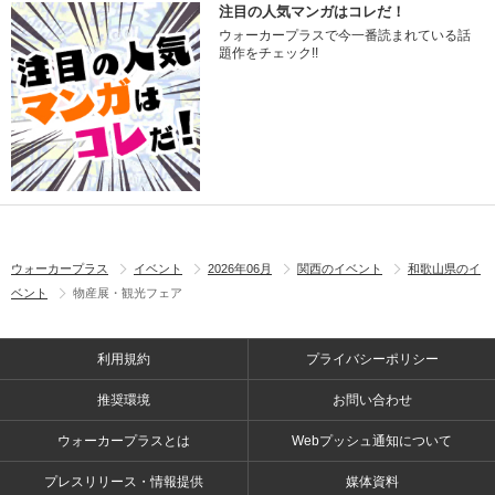
注目の人気マンガはコレだ！
ウォーカープラスで今一番読まれている話
題作をチェック!!
ウォーカープラス
イベント
2026年06月
関西のイベント
和歌山県のイ
ベント
物産展・観光フェア
利用規約
プライバシーポリシー
推奨環境
お問い合わせ
ウォーカープラスとは
Webプッシュ通知について
プレスリリース・情報提供
媒体資料