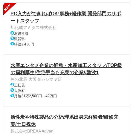
NEW
PC入力ができればOK!事務+軽作業 開発部門のサポ
ートスタッフ
旭化成アミダス株式会社
派遣社員
滋賀県
時給1,430円
水産エンタメ企業の鮮魚・水産加工スタッフ/TOP級
の福利厚生!住宅手当も充実の企業!/難波1
魚の北辰 大阪タカシマヤ店
正社員
大阪府
月給21万2,500円～42万円
活性炭や特殊製品の分析/理系出身未経験者/研修充
実/土日祝休
株式会社BREXA Advan