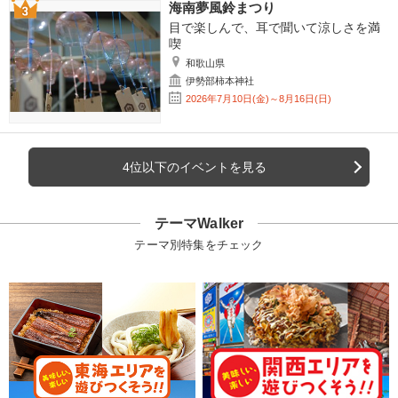
海南夢風鈴まつり
目で楽しんで、耳で聞いて涼しさを満
喫
和歌山県
伊勢部柿本神社
2026年7月10日(金)～8月16日(日)
4位以下のイベントを見る
テーマWalker
テーマ別特集をチェック